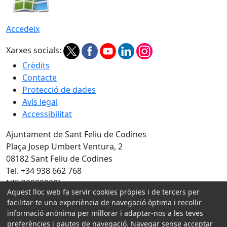
Accedeix
Xarxes socials:
Crèdits
Contacte
Protecció de dades
Avís legal
Accessibilitat
Ajuntament de Sant Feliu de Codines
Plaça Josep Umbert Ventura, 2
08182 Sant Feliu de Codines
Tel. +34 938 662 768
NIF P0820900I
Aquest lloc web fa servir cookies pròpies i de tercers per
facilitar-te una experiència de navegació òptima i recollir
Amb la col·laboració de:
informació anònima per millorar i adaptar-nos a les teves
preferències i pautes de navegació. Navegar sense acceptar