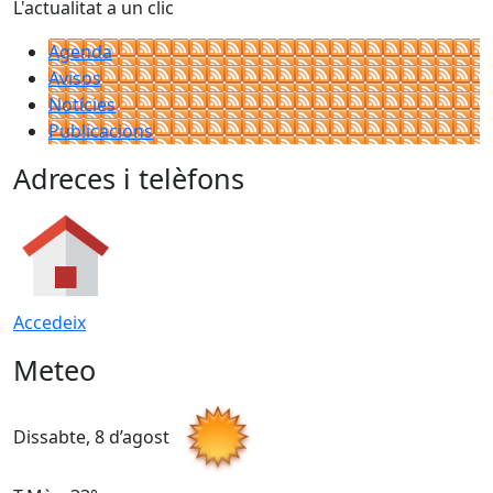
L'actualitat a un clic
Agenda
Avisos
Notícies
Publicacions
Adreces i telèfons
Accedeix
Meteo
Dissabte, 8 d’agost
D