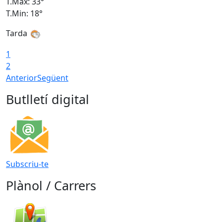
T.Màx: 33°
T
T.Min: 18°
T
Tarda
1
2
Anterior
Següent
Butlletí digital
Subscriu-te
Plànol / Carrers