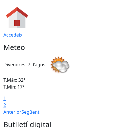
Accedeix
Meteo
Divendres, 7 d’agost
D
T.Màx: 32°
T
T.Min: 17°
T
1
T
2
Anterior
Següent
Butlletí digital