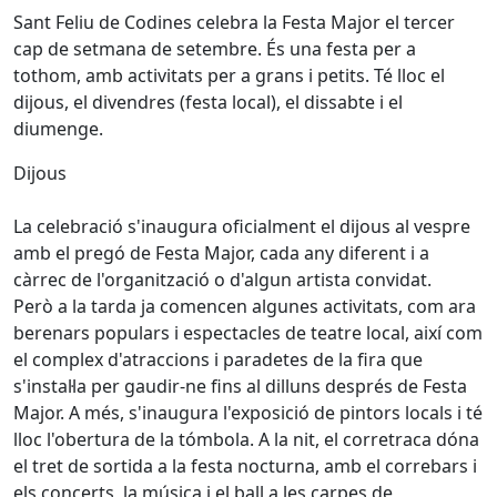
Sant Feliu de Codines celebra la Festa Major el tercer
cap de setmana de setembre. És una festa per a
tothom, amb activitats per a grans i petits. Té lloc el
dijous, el divendres (festa local), el dissabte i el
diumenge.
Dijous
La celebració s'inaugura oficialment el dijous al vespre
amb el pregó de Festa Major, cada any diferent i a
càrrec de l'organització o d'algun artista convidat.
Però a la tarda ja comencen algunes activitats, com ara
berenars populars i espectacles de teatre local, així com
el complex d'atraccions i paradetes de la fira que
s'instal·la per gaudir-ne fins al dilluns després de Festa
Major. A més, s'inaugura l'exposició de pintors locals i té
lloc l'obertura de la tómbola. A la nit, el corretraca dóna
el tret de sortida a la festa nocturna, amb el correbars i
els concerts, la música i el ball a les carpes de