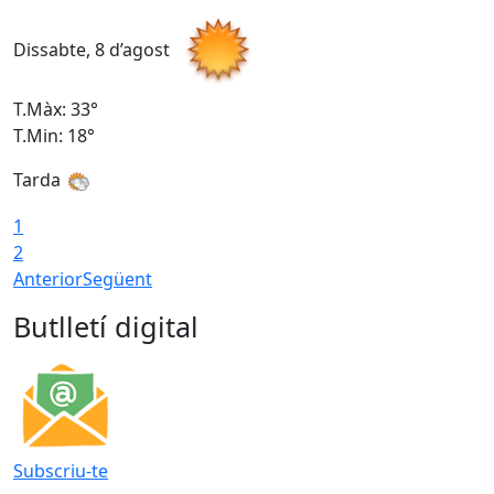
Dissabte, 8 d’agost
D
T.Màx: 33°
T
T.Min: 18°
T
Tarda
1
2
Anterior
Següent
Butlletí digital
Subscriu-te