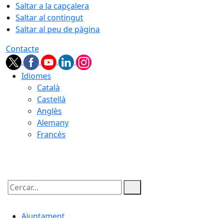
Saltar a la capçalera
Saltar al contingut
Saltar al peu de pàgina
Contacte
Idiomes
Català
Castellà
Anglès
Alemany
Francès
07.08.2026 | 19:33
Cercar:
Ajuntament