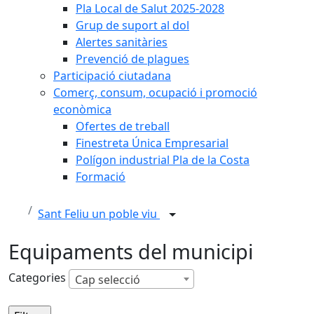
Pla Local de Salut 2025-2028
Grup de suport al dol
Alertes sanitàries
Prevenció de plagues
Participació ciutadana
Comerç, consum, ocupació i promoció
econòmica
Ofertes de treball
Finestreta Única Empresarial
Polígon industrial Pla de la Costa
Formació
Sant Feliu un poble viu
Equipaments del municipi
Categories
Cap selecció