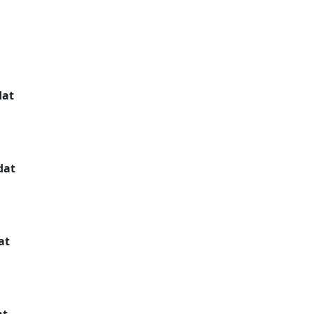
dat
dat
at