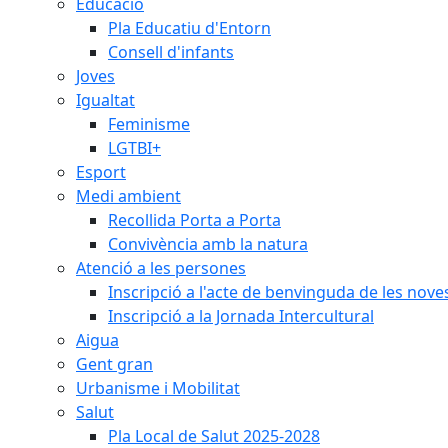
Educació
Pla Educatiu d'Entorn
Consell d'infants
Joves
Igualtat
Feminisme
LGTBI+
Esport
Medi ambient
Recollida Porta a Porta
Convivència amb la natura
Atenció a les persones
Inscripció a l'acte de benvinguda de les n
Inscripció a la Jornada Intercultural
Aigua
Gent gran
Urbanisme i Mobilitat
Salut
Pla Local de Salut 2025-2028