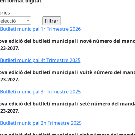
en format digital
.
ories
elecció
 Butlletí municipal 1r Trimestre 2026
 Butlletí municipal 1r Trimestre 2026
va edició del butlletí municipal i novè número del man
23-2027.
 Butlletí municipal 4t Trimestre 2025
 Butlletí municipal 4t Trimestre 2025
va edició del butlletí municipal i vuitè número del man
23-2027.
 Butlletí municipal 3r Trimestre 2025
 Butlletí municipal 3r Trimestre 2025
va edició del butlletí municipal i setè número del mand
23-2027.
 Butlletí municipal 2n Trimestre 2025
 Butlletí municipal 2n Trimestre 2025