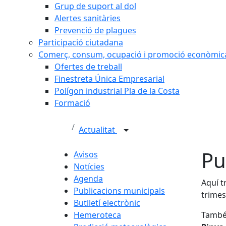
Grup de suport al dol
Alertes sanitàries
Prevenció de plagues
Participació ciutadana
Comerç, consum, ocupació i promoció econòmic
Ofertes de treball
Finestreta Única Empresarial
Polígon industrial Pla de la Costa
Formació
Actualitat
Pu
Avisos
Notícies
Agenda
Aquí t
Publicacions municipals
trimes
Butlletí electrònic
Hemeroteca
També 