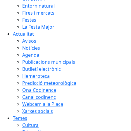
Entorn natural
Fires i mercats
Festes
La Festa Major
Actualitat
Avisos
Notícies
Agenda
Publicacions municipals
Butlletí electrònic
Hemeroteca
Predicció meteorològica
Ona Codinenca
Canal codinenc
Webcam a la Plaça
Xarxes socials
Temes
Cultura