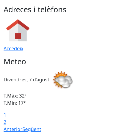
Adreces i telèfons
Accedeix
Meteo
Divendres, 7 d’agost
D
T.Màx: 32°
T
T.Min: 17°
T
1
T
2
Anterior
Següent