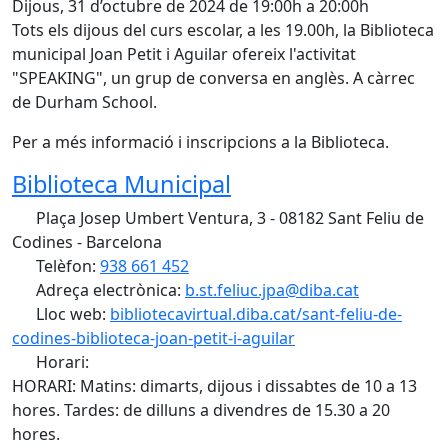
Dijous, 31 d’octubre de 2024 de 19:00h a 20:00h
Tots els dijous del curs escolar, a les 19.00h, la Biblioteca
municipal Joan Petit i Aguilar ofereix l'activitat
"SPEAKING", un grup de conversa en anglès. A càrrec
de Durham School.
Per a més informació i inscripcions a la Biblioteca.
Biblioteca Municipal
Plaça Josep Umbert Ventura, 3 - 08182 Sant Feliu de
Codines - Barcelona
Telèfon:
938 661 452
Adreça electrònica:
b.st.feliuc.jpa@diba.cat
Lloc web:
bibliotecavirtual.diba.cat/sant-feliu-de-
codines-biblioteca-joan-petit-i-aguilar
Horari:
HORARI: Matins: dimarts, dijous i dissabtes de 10 a 13
hores. Tardes: de dilluns a divendres de 15.30 a 20
hores.