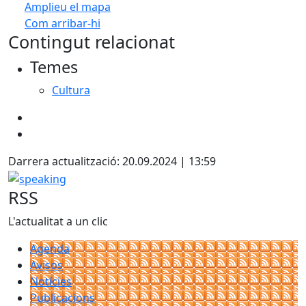
Amplieu el mapa
Com arribar-hi
Leaflet
| ©
OpenStreetMap
contributors
Contingut relacionat
+
Temes
−
Cultura
Darrera actualització: 20.09.2024 | 13:59
speaking
RSS
L'actualitat a un clic
Agenda
Avisos
Notícies
Publicacions