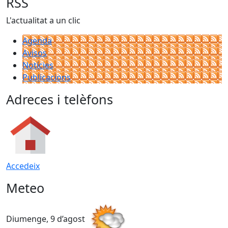
RSS
L'actualitat a un clic
Agenda
Avisos
Notícies
Publicacions
Adreces i telèfons
Accedeix
Meteo
Diumenge, 9 d’agost
D