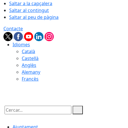
Saltar a la capçalera
Saltar al contingut
Saltar al peu de pàgina
Contacte
Idiomes
Català
Castellà
Anglès
Alemany
Francès
09.08.2026 | 12:41
Cercar:
Ajuntament