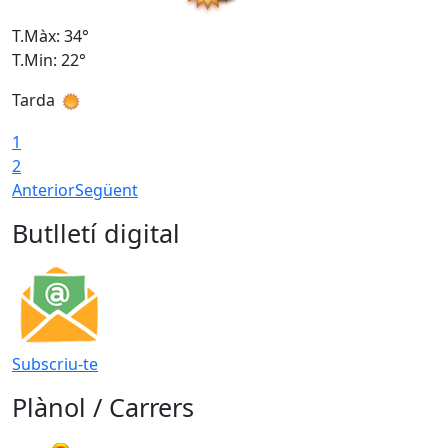
T.Màx: 34°
T
T.Min: 22°
T
Tarda
T
1
2
Anterior
Següent
Butlletí digital
Subscriu-te
Plànol / Carrers