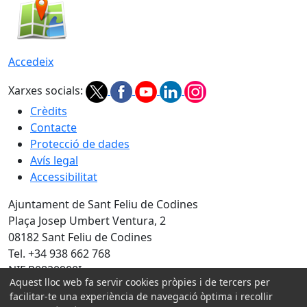
Accedeix
Xarxes socials:
Crèdits
Contacte
Protecció de dades
Avís legal
Accessibilitat
Ajuntament de Sant Feliu de Codines
Plaça Josep Umbert Ventura, 2
08182 Sant Feliu de Codines
Tel. +34 938 662 768
NIF P0820900I
Aquest lloc web fa servir cookies pròpies i de tercers per
Amb la col·laboració de:
facilitar-te una experiència de navegació òptima i recollir