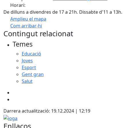
Horari:
De dilluns a divendres de 17 a 21h. Dissabte d'11 a 13h.
Amplieu el mapa
Com arribar-hi
Leaflet
| ©
OpenStreetMap
contributors
Contingut relacionat
+
Temes
−
Educació
Joves
Esport
Gent gran
Salut
Darrera actualització: 19.12.2024 | 12:19
ioga
Enllaços