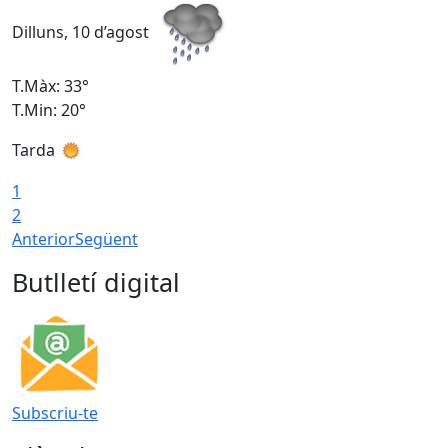
Dilluns, 10 d’agost
D
T.Màx: 33°
T
T.Min: 20°
T
Tarda
T
1
2
Anterior
Següent
Butlletí digital
Subscriu-te