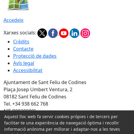
Accedeix
Xarxes socials:
Crèdits
Contacte
Protecció de dades
Avís legal
Accessibilitat
Ajuntament de Sant Feliu de Codines
Plaça Josep Umbert Ventura, 2
08182 Sant Feliu de Codines
Tel. +34 938 662 768
NIF P0820900I
Aquest lloc web fa servir cookies pròpies i de tercers per
Amb la col·laboració de:
facilitar-te una experiència de navegació òptima i recollir
informació anònima per millorar i adaptar-nos a les teves