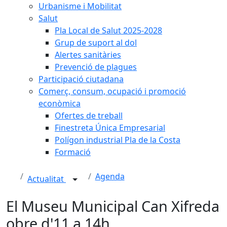
Urbanisme i Mobilitat
Salut
Pla Local de Salut 2025-2028
Grup de suport al dol
Alertes sanitàries
Prevenció de plagues
Participació ciutadana
Comerç, consum, ocupació i promoció
econòmica
Ofertes de treball
Finestreta Única Empresarial
Polígon industrial Pla de la Costa
Formació
Agenda
Actualitat
El Museu Municipal Can Xifreda
obre d'11 a 14h