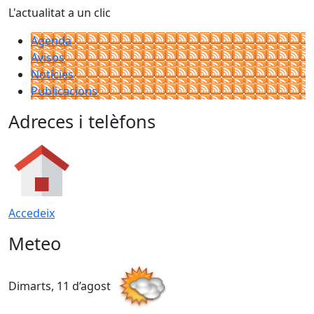
L'actualitat a un clic
Agenda
Avisos
Notícies
Publicacions
Adreces i telèfons
Accedeix
Meteo
Dimarts, 11 d’agost
D