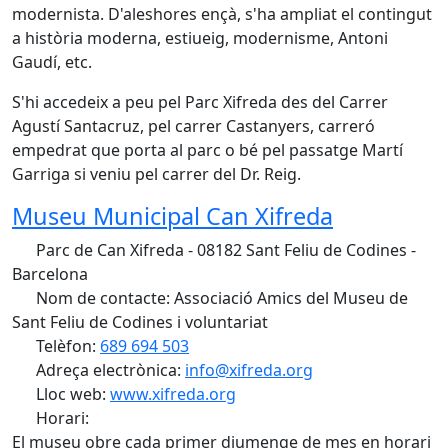
modernista. D'aleshores ençà, s'ha ampliat el contingut
a història moderna, estiueig, modernisme, Antoni
Gaudí, etc.
S'hi accedeix a peu pel Parc Xifreda des del Carrer
Agustí Santacruz, pel carrer Castanyers, carreró
empedrat que porta al parc o bé pel passatge Martí
Garriga si veniu pel carrer del Dr. Reig.
Museu Municipal Can Xifreda
Parc de Can Xifreda - 08182 Sant Feliu de Codines -
Barcelona
Nom de contacte: Associació Amics del Museu de
Sant Feliu de Codines i voluntariat
Telèfon:
689 694 503
Adreça electrònica:
info@xifreda.org
Lloc web:
www.xifreda.org
Horari:
El museu obre cada primer diumenge de mes en horari