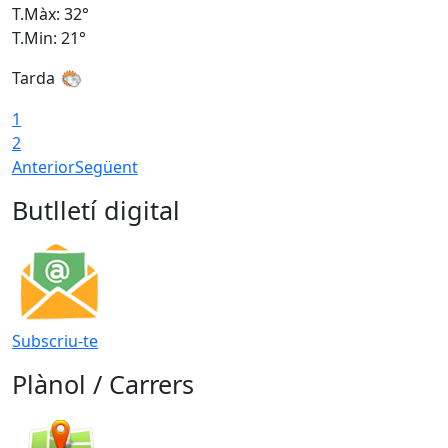
T.Màx: 32°
T
T.Min: 21°
T
Tarda
T
1
2
Anterior
Següent
Butlletí digital
Subscriu-te
Plànol / Carrers