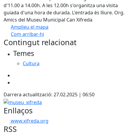
d'11.00 a 14.00h. A les 12.00h s'organitza una visita
guiada d'una hora de durada. L'entrada és lliure. Org.
Amics del Museu Municipal Can Xifreda
Amplieu el mapa
Com arribar-hi
Leaflet
| ©
OpenStreetMap
contributors
Contingut relacionat
+
Temes
−
Cultura
Darrera actualització: 27.02.2025 | 06:50
museu_xifreda
Enllaços
www.xifreda.org
RSS