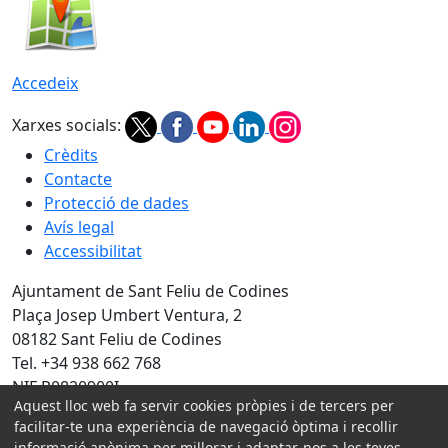
Accedeix
Xarxes socials:
Crèdits
Contacte
Protecció de dades
Avís legal
Accessibilitat
Ajuntament de Sant Feliu de Codines
Plaça Josep Umbert Ventura, 2
08182 Sant Feliu de Codines
Tel. +34 938 662 768
NIF P0820900I
Aquest lloc web fa servir cookies pròpies i de tercers per
Amb la col·laboració de:
facilitar-te una experiència de navegació òptima i recollir
informació anònima per millorar i adaptar-nos a les teves