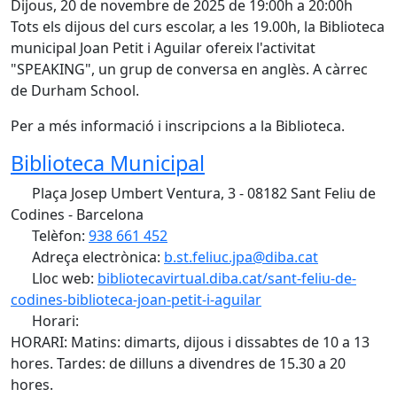
Dijous, 20 de novembre de 2025 de 19:00h a 20:00h
Tots els dijous del curs escolar, a les 19.00h, la Biblioteca
municipal Joan Petit i Aguilar ofereix l'activitat
"SPEAKING", un grup de conversa en anglès. A càrrec
de Durham School.
Per a més informació i inscripcions a la Biblioteca.
Biblioteca Municipal
Plaça Josep Umbert Ventura, 3 - 08182 Sant Feliu de
Codines - Barcelona
Telèfon:
938 661 452
Adreça electrònica:
b.st.feliuc.jpa@diba.cat
Lloc web:
bibliotecavirtual.diba.cat/sant-feliu-de-
codines-biblioteca-joan-petit-i-aguilar
Horari:
HORARI: Matins: dimarts, dijous i dissabtes de 10 a 13
hores. Tardes: de dilluns a divendres de 15.30 a 20
hores.