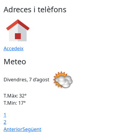
Adreces i telèfons
Accedeix
Meteo
Divendres, 7 d’agost
D
T.Màx: 32°
T
T.Min: 17°
T
1
T
2
Anterior
Següent