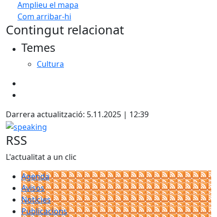
Amplieu el mapa
Com arribar-hi
Leaflet
| ©
OpenStreetMap
contributors
Contingut relacionat
+
Temes
−
Cultura
Darrera actualització: 5.11.2025 | 12:39
speaking
RSS
L'actualitat a un clic
Agenda
Avisos
Notícies
Publicacions