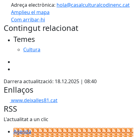
Adreça electrònica:
hola@casalculturalcodinenc.cat
Amplieu el mapa
Com arribar-hi
Leaflet
| ©
OpenStreetMap
contributors
Contingut relacionat
+
Temes
−
Cultura
Darrera actualització: 18.12.2025 | 08:40
Enllaços
www.deixalles81.cat
RSS
L'actualitat a un clic
Agenda