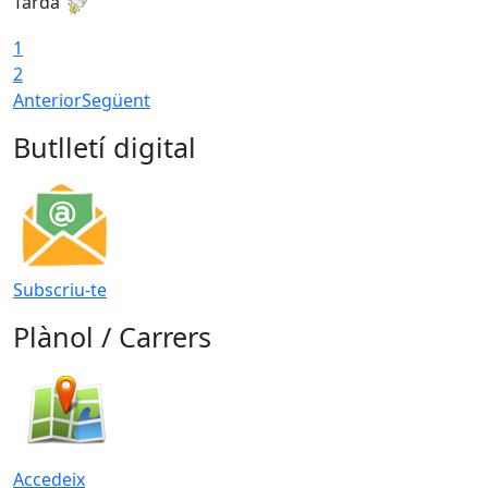
Tarda
T
1
2
Anterior
Següent
Butlletí digital
Subscriu-te
Plànol / Carrers
Accedeix