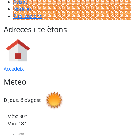
Avisos
Notícies
Publicacions
Adreces i telèfons
Accedeix
Meteo
Dijous, 6 d’agost
D
T.Màx: 30°
T
T.Min: 18°
T