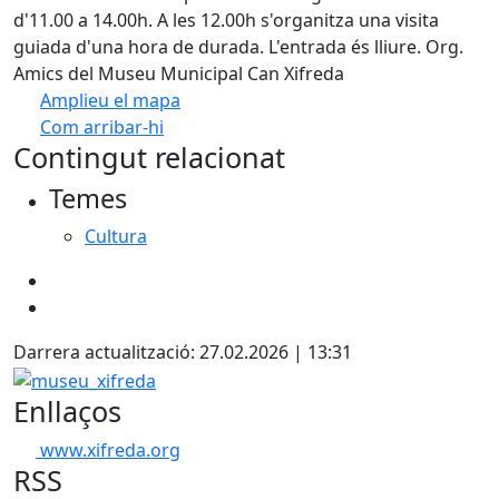
d'11.00 a 14.00h. A les 12.00h s'organitza una visita
guiada d'una hora de durada. L'entrada és lliure. Org.
Amics del Museu Municipal Can Xifreda
Amplieu el mapa
Com arribar-hi
Leaflet
| ©
OpenStreetMap
contributors
Contingut relacionat
+
Temes
−
Cultura
Darrera actualització: 27.02.2026 | 13:31
museu_xifreda
Enllaços
www.xifreda.org
RSS