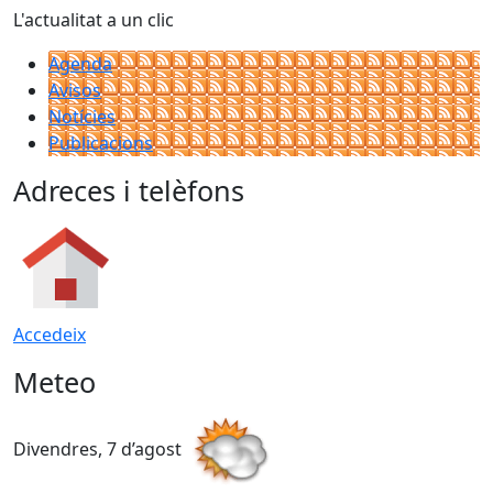
L'actualitat a un clic
Agenda
Avisos
Notícies
Publicacions
Adreces i telèfons
Accedeix
Meteo
Divendres, 7 d’agost
D