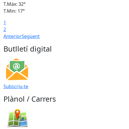
T.Màx: 32°
T
T.Min: 17°
T
1
T
2
Anterior
Següent
Butlletí digital
Subscriu-te
Plànol / Carrers