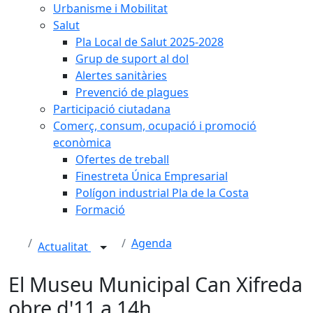
Urbanisme i Mobilitat
Salut
Pla Local de Salut 2025-2028
Grup de suport al dol
Alertes sanitàries
Prevenció de plagues
Participació ciutadana
Comerç, consum, ocupació i promoció
econòmica
Ofertes de treball
Finestreta Única Empresarial
Polígon industrial Pla de la Costa
Formació
Agenda
Actualitat
El Museu Municipal Can Xifreda
obre d'11 a 14h