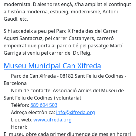
modernista. D'aleshores ençà, s'ha ampliat el contingut
a història moderna, estiueig, modernisme, Antoni
Gaudí, etc.
S'hi accedeix a peu pel Parc Xifreda des del Carrer
Agustí Santacruz, pel carrer Castanyers, carreró
empedrat que porta al parc o bé pel passatge Martí
Garriga si veniu pel carrer del Dr. Reig.
Museu Municipal Can Xifreda
Parc de Can Xifreda - 08182 Sant Feliu de Codines -
Barcelona
Nom de contacte: Associació Amics del Museu de
Sant Feliu de Codines i voluntariat
Telèfon:
689 694 503
Adreça electrònica:
info@xifreda.org
Lloc web:
www.xifreda.org
Horari:
El museu obre cada primer diumenge de mes en horari