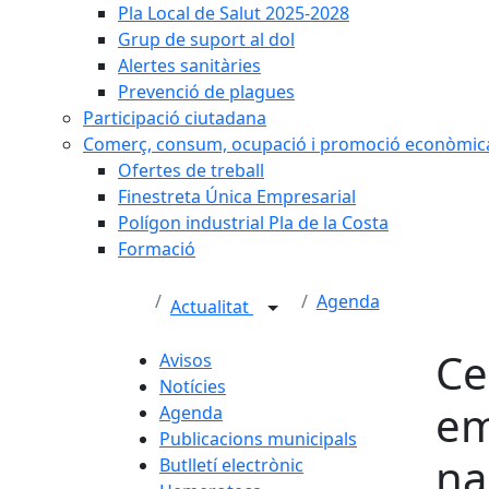
Pla Local de Salut 2025-2028
Grup de suport al dol
Alertes sanitàries
Prevenció de plagues
Participació ciutadana
Comerç, consum, ocupació i promoció econòmic
Ofertes de treball
Finestreta Única Empresarial
Polígon industrial Pla de la Costa
Formació
Agenda
Actualitat
Ce
Avisos
Notícies
em
Agenda
Publicacions municipals
na
Butlletí electrònic