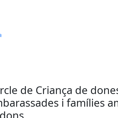
a
rcle de Criança de done
barassades i famílies 
dons