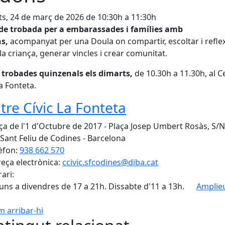
s, 24 de març de 2026 de 10:30h a 11:30h
 de trobada per a embarassades i famílies amb
ns,
acompanyat per una Doula on compartir, escoltar i refle
la criança, generar vincles i crear comunitat.
 trobades quinzenals els dimarts,
de 10.30h a 11.30h, al C
La Fonteta.
tre Cívic La Fonteta
ça de l'1 d'Octubre de 2017 - Plaça Josep Umbert Rosàs, S/N
Sant Feliu de Codines - Barcelona
èfon:
938 662 570
eça electrònica:
ccivic.sfcodines@diba.cat
ari:
luns a divendres de 17 a 21h. Dissabte d'11 a 13h.
Amplieu
 arribar-hi
Leaflet
| ©
OpenStreetMap
con