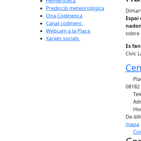
Hemeroteca
Predicció meteorològica
Dimart
Ona Codinenca
Espai
Canal codinenc
nado
Webcam a la Plaça
sobre 
Xarxes socials
Es fan
Cívic 
Cen
Pla
08182 
Tel
Adr
Hor
De dil
mapa
Com