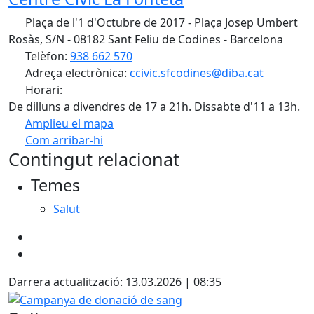
Plaça de l'1 d'Octubre de 2017 - Plaça Josep Umbert
Rosàs, S/N - 08182 Sant Feliu de Codines - Barcelona
Telèfon:
938 662 570
Adreça electrònica:
ccivic.sfcodines@diba.cat
Horari:
De dilluns a divendres de 17 a 21h. Dissabte d'11 a 13h.
Amplieu el mapa
Com arribar-hi
Leaflet
| ©
OpenStreetMap
contributors
Contingut relacionat
+
Temes
−
Salut
Darrera actualització: 13.03.2026 | 08:35
Campanya de donació de sang