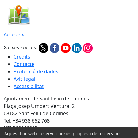
Accedeix
Xarxes socials:
Crèdits
Contacte
Protecció de dades
Avís legal
Accessibilitat
Ajuntament de Sant Feliu de Codines
Plaça Josep Umbert Ventura, 2
08182 Sant Feliu de Codines
Tel. +34 938 662 768
NIF P0820900I
Aquest lloc web fa servir cookies pròpies i de tercers per