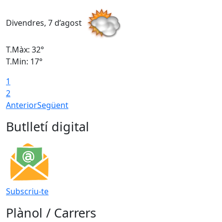
Divendres, 7 d’agost
D
T.Màx: 32°
T
T.Min: 17°
T
1
T
2
Anterior
Següent
Butlletí digital
Subscriu-te
Plànol / Carrers