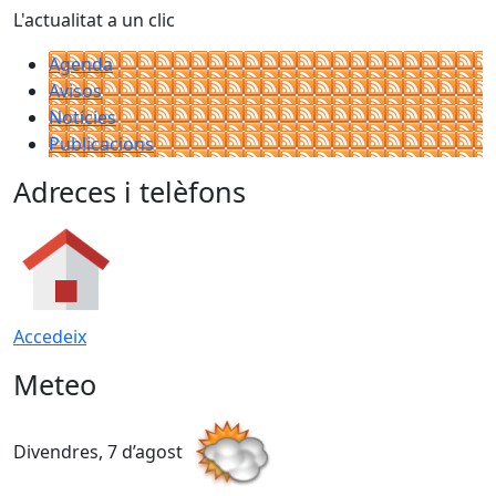
L'actualitat a un clic
Agenda
Avisos
Notícies
Publicacions
Adreces i telèfons
Accedeix
Meteo
Divendres, 7 d’agost
D