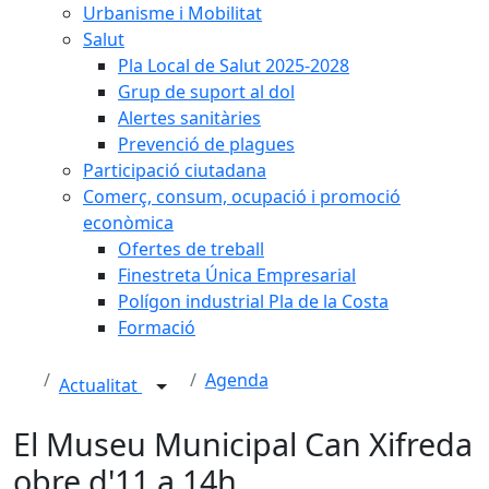
Urbanisme i Mobilitat
Salut
Pla Local de Salut 2025-2028
Grup de suport al dol
Alertes sanitàries
Prevenció de plagues
Participació ciutadana
Comerç, consum, ocupació i promoció
econòmica
Ofertes de treball
Finestreta Única Empresarial
Polígon industrial Pla de la Costa
Formació
Agenda
Actualitat
El Museu Municipal Can Xifreda
obre d'11 a 14h