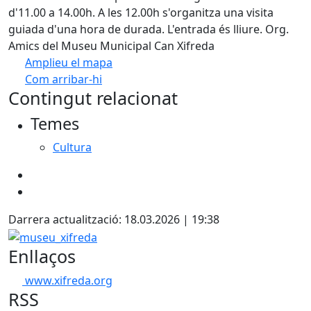
d'11.00 a 14.00h. A les 12.00h s'organitza una visita
guiada d'una hora de durada. L'entrada és lliure. Org.
Amics del Museu Municipal Can Xifreda
Amplieu el mapa
Com arribar-hi
Leaflet
| ©
OpenStreetMap
contributors
Contingut relacionat
+
Temes
−
Cultura
Darrera actualització: 18.03.2026 | 19:38
museu_xifreda
Enllaços
www.xifreda.org
RSS