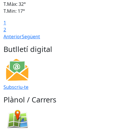
T.Màx: 32°
T
T.Min: 17°
T
1
T
2
Anterior
Següent
Butlletí digital
Subscriu-te
Plànol / Carrers