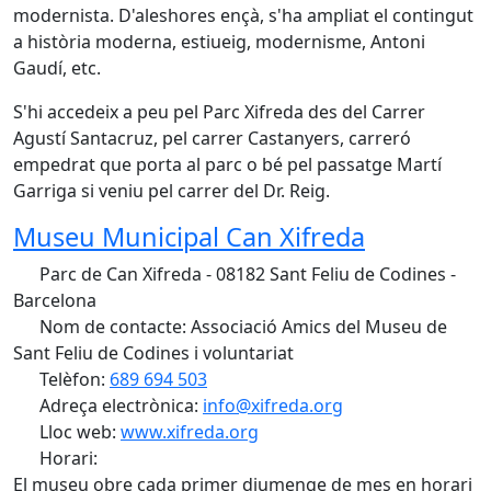
modernista. D'aleshores ençà, s'ha ampliat el contingut
a història moderna, estiueig, modernisme, Antoni
Gaudí, etc.
S'hi accedeix a peu pel Parc Xifreda des del Carrer
Agustí Santacruz, pel carrer Castanyers, carreró
empedrat que porta al parc o bé pel passatge Martí
Garriga si veniu pel carrer del Dr. Reig.
Museu Municipal Can Xifreda
Parc de Can Xifreda - 08182 Sant Feliu de Codines -
Barcelona
Nom de contacte: Associació Amics del Museu de
Sant Feliu de Codines i voluntariat
Telèfon:
689 694 503
Adreça electrònica:
info@xifreda.org
Lloc web:
www.xifreda.org
Horari:
El museu obre cada primer diumenge de mes en horari