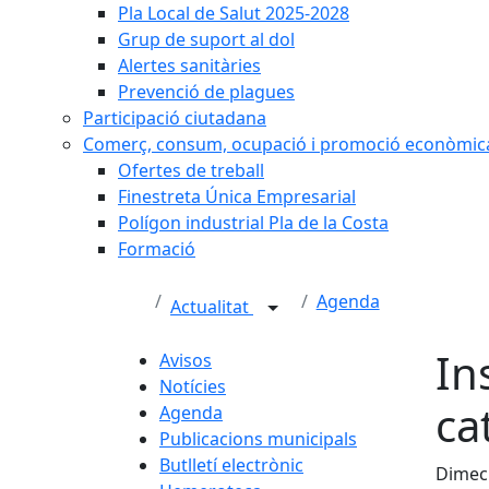
Pla Local de Salut 2025-2028
Grup de suport al dol
Alertes sanitàries
Prevenció de plagues
Participació ciutadana
Comerç, consum, ocupació i promoció econòmic
Ofertes de treball
Finestreta Única Empresarial
Polígon industrial Pla de la Costa
Formació
Agenda
Actualitat
In
Avisos
Notícies
ca
Agenda
Publicacions municipals
Butlletí electrònic
Dimecr