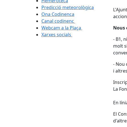
Hemeroteca
Predicció meteorològica
L'Ajun
Ona Codinenca
accion
Canal codinenc
Webcam a la Plaça
Nous c
Xarxes socials
- B1, 
molt s
conve
- Nou 
i altr
Inscrip
La Fon
En líni
El Con
d'altre