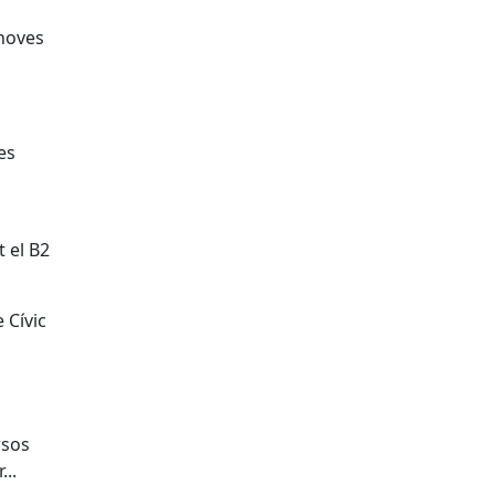
noves
es
t el B2
e Cívic
rsos
...