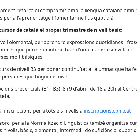
tament reforça el compromís amb la llengua catalana amb 
s per a l'aprenentatge i fomentar-ne l'ús quotidià.
ursos de català el proper trimestre de nivell bàsic:
nivell elemental, per aprendre expressions quotidianes i fras
imples que permetin interactuar d'una manera senzilla en
rses molt bàsiques
curs de nivell B3 per donar continuïtat a l'alumnat que ha fe
es persones que tinguin el nivell
cions presencials (B1 i B3): 8 i 9 d'abril, de 18 a 20h al Centr
teta.
a, inscripcions per a tots els nivells a
inscripcions.cpnl.cat
sorci per a la Normalització Lingüística també organitza cu
s nivells, bàsic, elemental, intermedi, de suficiència, superior