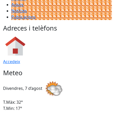
Avisos
Notícies
Publicacions
Adreces i telèfons
Accedeix
Meteo
Divendres, 7 d’agost
D
T.Màx: 32°
T
T.Min: 17°
T