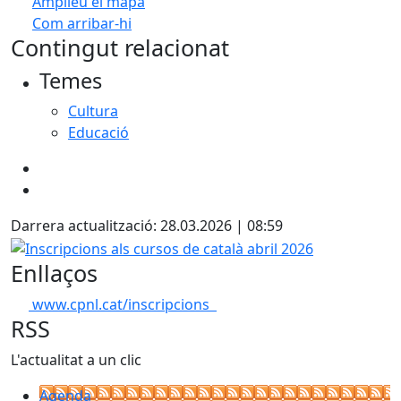
Amplieu el mapa
Com arribar-hi
Leaflet
| ©
OpenStreetMap
contributors
Contingut relacionat
+
Temes
−
Cultura
Educació
Darrera actualització: 28.03.2026 | 08:59
Inscripcions als cursos de català abril 2026
Enllaços
www.cpnl.cat/inscripcions
RSS
L'actualitat a un clic
Agenda