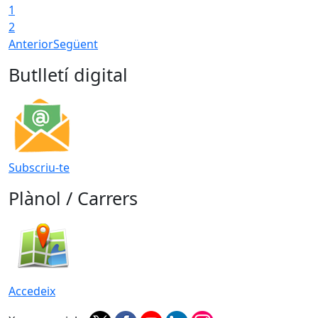
1
T
2
Anterior
Següent
Butlletí digital
Subscriu-te
Plànol / Carrers
Accedeix