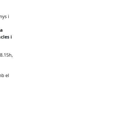
nys i
da
cles i
8.15h,
mb el