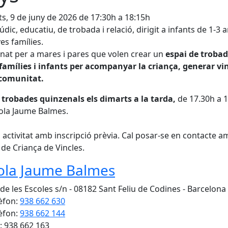
s, 9 de juny de 2026 de 17:30h a 18:15h
údic, educatiu, de trobada i relació, dirigit a infants de 1-3 a
ves famílies.
nat per a mares i pares que volen crear un
espai de troba
famílies i infants per acompanyar la criança, generar vin
 comunitat.
 trobades quinzenals els dimarts a la tarda,
de 17.30h a 1
cola Jaume Balmes.
 activitat amb inscripció prèvia. Cal posar-se en contacte a
 de Criança de Vincles.
ola Jaume Balmes
 de les Escoles s/n - 08182 Sant Feliu de Codines - Barcelona
èfon:
938 662 630
èfon:
938 662 144
: 938 662 163