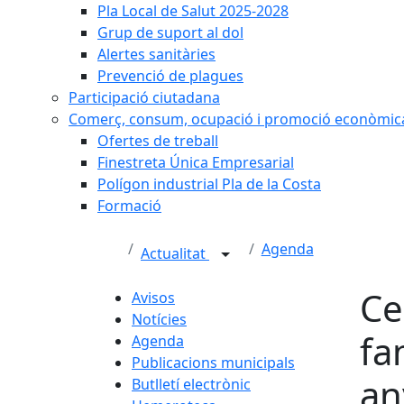
Pla Local de Salut 2025-2028
Grup de suport al dol
Alertes sanitàries
Prevenció de plagues
Participació ciutadana
Comerç, consum, ocupació i promoció econòmic
Ofertes de treball
Finestreta Única Empresarial
Polígon industrial Pla de la Costa
Formació
Agenda
Actualitat
Ce
Avisos
Notícies
fa
Agenda
Publicacions municipals
an
Butlletí electrònic