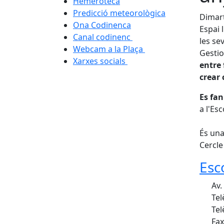
Hemeroteca
Predicció meteorològica
Dimart
Ona Codinenca
Espai l
Canal codinenc
les se
Webcam a la Plaça
Gestio
Xarxes socials
entre 
crear
Es fan
a l'Es
És una
Cercle
Esc
Av.
Tel
Tel
Fax