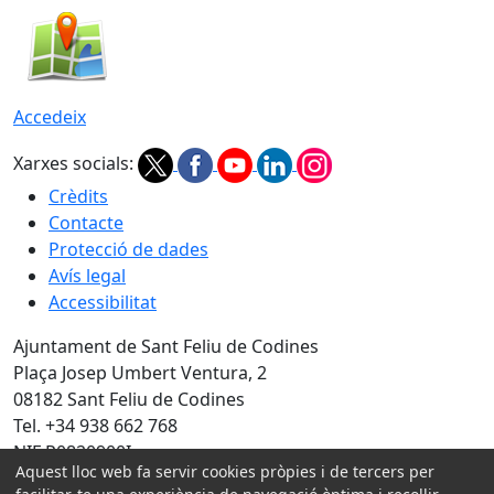
Accedeix
Xarxes socials:
Crèdits
Contacte
Protecció de dades
Avís legal
Accessibilitat
Ajuntament de Sant Feliu de Codines
Plaça Josep Umbert Ventura, 2
08182 Sant Feliu de Codines
Tel. +34 938 662 768
NIF P0820900I
Aquest lloc web fa servir cookies pròpies i de tercers per