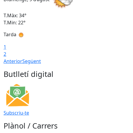
T.Màx: 34°
T
T.Min: 22°
T
Tarda
T
1
2
Anterior
Següent
Butlletí digital
Subscriu-te
Plànol / Carrers