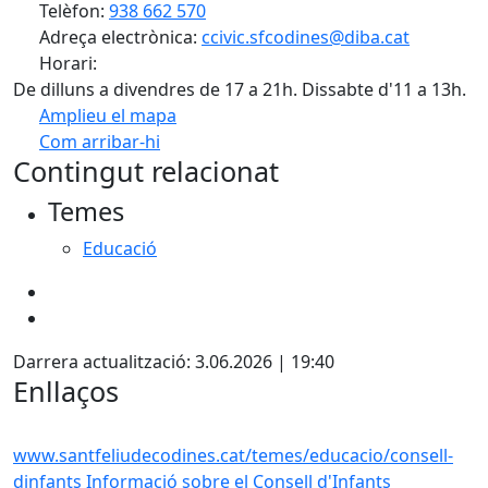
Telèfon:
938 662 570
Adreça electrònica:
ccivic.sfcodines@diba.cat
Horari:
De dilluns a divendres de 17 a 21h. Dissabte d'11 a 13h.
Amplieu el mapa
Com arribar-hi
Leaflet
| ©
OpenStreetMap
contributors
Contingut relacionat
+
Temes
−
Educació
Darrera actualització: 3.06.2026 | 19:40
Enllaços
www.santfeliudecodines.cat/temes/educacio/consell-
dinfants
Informació sobre el Consell d'Infants