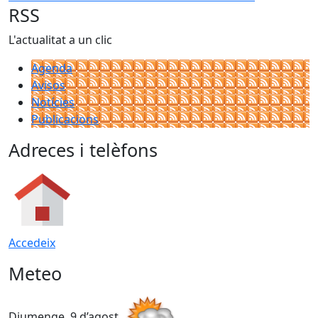
RSS
L'actualitat a un clic
Agenda
Avisos
Notícies
Publicacions
Adreces i telèfons
Accedeix
Meteo
Diumenge, 9 d’agost
D