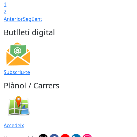
1
T
2
Anterior
Següent
Butlletí digital
Subscriu-te
Plànol / Carrers
Accedeix