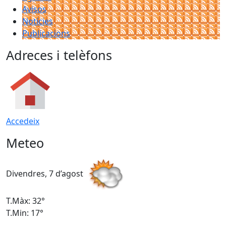
Avisos
Notícies
Publicacions
Adreces i telèfons
Accedeix
Meteo
Divendres, 7 d’agost
D
T.Màx: 32°
T
T.Min: 17°
T