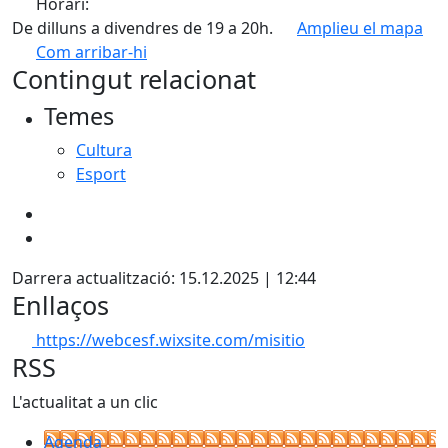
Horari:
De dilluns a divendres de 19 a 20h.
Amplieu el mapa
Com arribar-hi
Leaflet
| ©
OpenStreetMap
contributors
Contingut relacionat
+
Temes
−
Cultura
Esport
Darrera actualització: 15.12.2025 | 12:44
Enllaços
https://webcesf.wixsite.com/misitio
RSS
L'actualitat a un clic
Agenda