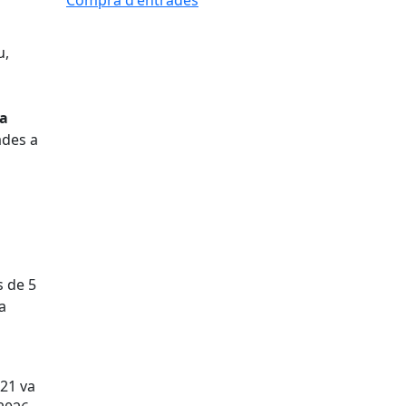
Compra d'entrades
u,
a
ades a
s de 5
a
021 va