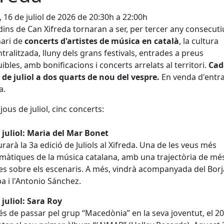
, 16 de juliol de 2026 de 20:30h a 22:00h
rdins de Can Xifreda tornaran a ser, per tercer any consecuti
nari de
concerts d'artistes de música en català
, la cultura
tralitzada, lluny dels grans festivals, entrades a preus
ibles, amb bonificacions i concerts arrelats al territori.
Cad
 de juliol a dos quarts de nou del vespre.
En venda d'entr
a.
jous de juliol, cinc concerts:
 juliol: Maria del Mar Bonet
rarà la 3a edició de Juliols al Xifreda. Una de les veus més
àtiques de la música catalana, amb una trajectòria de mé
s sobre els escenaris. A més, vindrà acompanyada del Borj
a i l'Antonio Sánchez.
 juliol: Sara Roy
s de passar pel grup “Macedònia” en la seva joventut, el 2