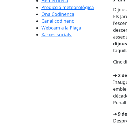
Hemeroteca
Predicció meteorològica
Dijous
Ona Codinenca
Els Ja
Canal codinenc
l'esce
Webcam a la Plaça
descen
Xarxes socials
assequ
dijous
taquill
Cinc di
➔ 2 de
Inaugu
emblem
dècade
Penalb
➔ 9 de
Despré