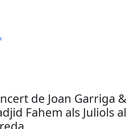
a
ncert de Joan Garriga &
djid Fahem als Juliols al
freda