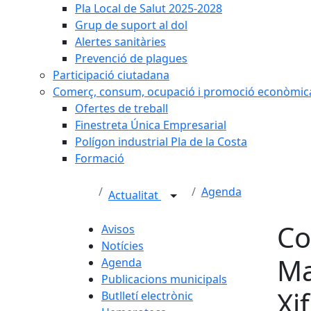
Pla Local de Salut 2025-2028
Grup de suport al dol
Alertes sanitàries
Prevenció de plagues
Participació ciutadana
Comerç, consum, ocupació i promoció econòmic
Ofertes de treball
Finestreta Única Empresarial
Polígon industrial Pla de la Costa
Formació
Agenda
Actualitat
Co
Avisos
Notícies
Ma
Agenda
Publicacions municipals
Xi
Butlletí electrònic