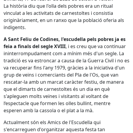
La història diu que l'olla dels pobres era un ritual
vinculat a les activitats de carnestoltes i consistia
originàriament, en un ranxo que la població oferia als
indigents.
A Sant Feliu de Codines, l'escudella pels pobres ja es
feia a finals del segle XVIII
, i es creu que va continuar
ininterrompudament com a mínim més d'un segle. La
tradició es va estroncar a causa de la Guerra Civil i no es
va recuperar fins l'any 1979, gràcies a la iniciativa d'un
grup de veïns i comerciants del Pla de l'Os, que van
rescatar-la amb un marcat caràcter festiu, de manera
que el dimarts de carnestoltes és un dia en què
s'apleguen molts veïnes i visitants al voltant de
l‘espectacle que formen les olles bullint, mentre
esperen amb la cassola o el plat a la mà.
Actualment són els Amics de l'Escudella qui
s'encarreguen d'organitzar aquesta festa tan