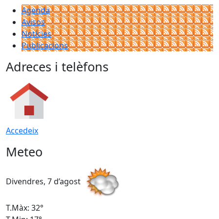
Agenda
Avisos
Notícies
Publicacions
Adreces i telèfons
Accedeix
Meteo
Divendres, 7 d’agost
D
T.Màx: 32°
T