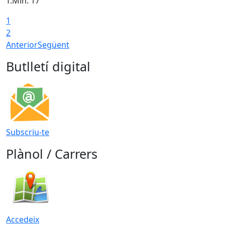
T.Min: 17°
T
1
T
2
Anterior
Següent
Butlletí digital
Subscriu-te
Plànol / Carrers
Accedeix