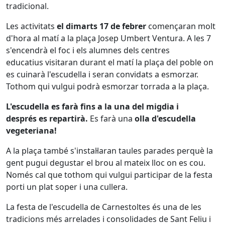
tradicional.
Les activitats
el dimarts 17 de febrer
començaran molt
d'hora al matí a la plaça Josep Umbert Ventura. A les 7
s'encendrà el foc i els alumnes dels centres
educatius visitaran durant el matí la plaça del poble on
es cuinarà l'escudella i seran convidats a esmorzar.
Tothom qui vulgui podrà esmorzar torrada a la plaça.
L'escudella es farà fins a la una del migdia i
després es repartirà.
Es farà una
olla d'escudella
vegeteriana!
A la plaça també s'instal·laran taules parades perquè la
gent pugui degustar el brou al mateix lloc on es cou.
Només cal que tothom qui vulgui participar de la festa
porti un plat soper i una cullera.
La festa de l'escudella de Carnestoltes és una de les
tradicions més arrelades i consolidades de Sant Feliu i