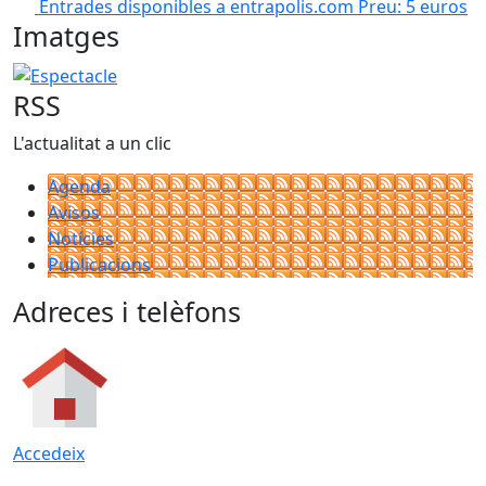
Entrades disponibles a entrapolis.com
Preu: 5 euros
Imatges
Espectacle "Gossis" d'Emma Bassas dins la 3a edició de C
RSS
L'actualitat a un clic
Agenda
Avisos
Notícies
Publicacions
Adreces i telèfons
Accedeix