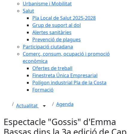
Urbanisme i Mobilitat
Salut
Pla Local de Salut 2025-2028
Grup de suport al dol
Alertes sanitàries
Prevenció de plagues
Participació ciutadana
Comerç, consum, ocupació i promoció
econòmica
Ofertes de treball
Finestreta Única Empresarial
Polígon industrial Pla de la Costa
Formació
Agenda
Actualitat
Espectacle "Gossis" d'Emma
Bassas dins la 3a edició de Cap