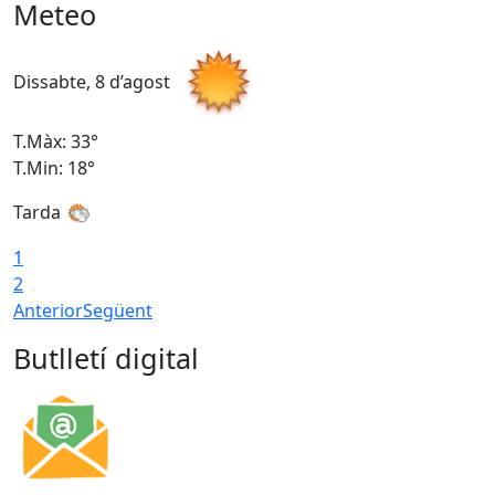
Meteo
Dissabte, 8 d’agost
D
T.Màx: 33°
T
T.Min: 18°
T
Tarda
1
2
Anterior
Següent
Butlletí digital