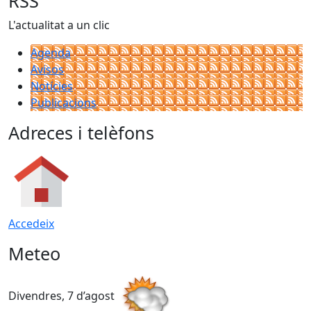
RSS
L'actualitat a un clic
Agenda
Avisos
Notícies
Publicacions
Adreces i telèfons
Accedeix
Meteo
Divendres, 7 d’agost
D