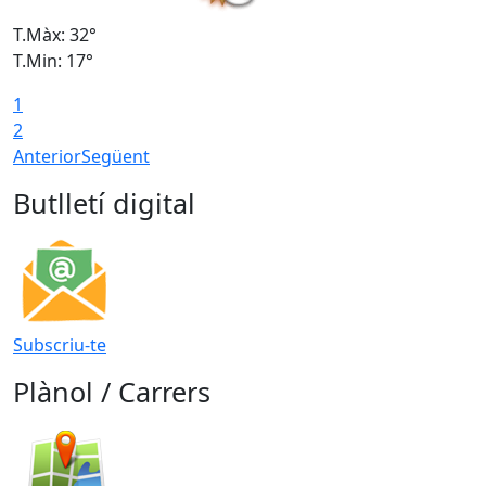
T.Màx: 32°
T
T.Min: 17°
T
1
T
2
Anterior
Següent
Butlletí digital
Subscriu-te
Plànol / Carrers