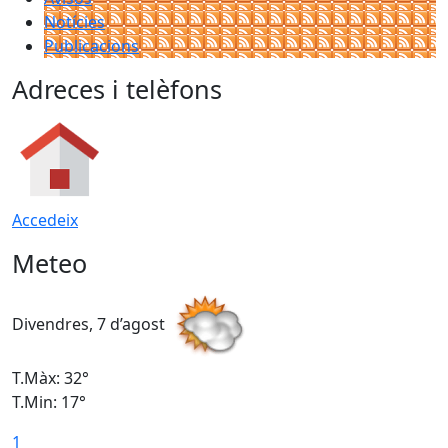
Notícies
Publicacions
Adreces i telèfons
Accedeix
Meteo
Divendres, 7 d’agost
D
T.Màx: 32°
T
T.Min: 17°
T
1
T