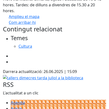
hores. Tardes: de dilluns a divendres de 15.30 a 20
hores.
Amplieu el mapa
Com arribar-hi
Leaflet
| ©
OpenStreetMap
contributors
Contingut relacionat
+
Temes
−
Cultura
Darrera actualització: 26.06.2025 | 15:09
tallers dimecres tarda juliol a la biblioteca
RSS
L'actualitat a un clic
Agenda
Avisos