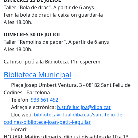
DIMECRES 23 DE JULIOL
Taller "Bola de drac". A partir de 6 anys
Fem la bola de drac i la caixa on guardar-la
A les 18.00h.
DIMECRES 30 DE JULIOL
Taller "Remolins de paper". A partir de 6 anys
A les 18.00h.
Cal inscripció a la Biblioteca. T'hi esperem!
Biblioteca Municipal
Plaça Josep Umbert Ventura, 3 - 08182 Sant Feliu de
Codines - Barcelona
Telèfon:
938 661 452
Adreça electrònica:
b.st.feliuc.jpa@diba.cat
Lloc web:
bibliotecavirtual.diba.cat/sant-feliu-de-
codines-biblioteca-joan-petit-i-aguilar
Horari:
HORARI: Matins: dimarts, dijous i dissabtes de 10 a 13