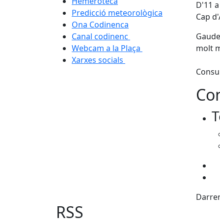
Hemeroteca
D'11 a
Predicció meteorològica
Cap d'
Ona Codinenca
Canal codinenc
Gaudei
Webcam a la Plaça
molt m
Xarxes socials
Consul
Con
T
Darrer
RSS