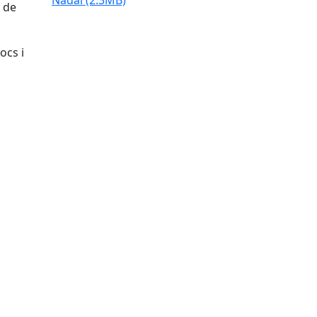
Nadal
(2.3MB)
s de
ocs i