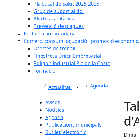
Pla Local de Salut 2025-2028
Grup de suport al dol
Alertes sanitàries
Prevenció de plagues
Participació ciutadana
Comerç, consum, ocupació i promoció econòmic
Ofertes de treball
Finestreta Única Empresarial
Polígon industrial Pla de la Costa
Formació
Agenda
Actualitat
Ta
Avisos
Notícies
d'
Agenda
Publicacions municipals
Butlletí electrònic
Dimart