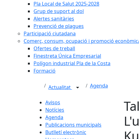
Pla Local de Salut 2025-2028
Grup de suport al dol
Alertes sanitàries
Prevenció de plagues
Participació ciutadana
Comerç, consum, ocupació i promoció econòmic
Ofertes de treball
Finestreta Única Empresarial
Polígon industrial Pla de la Costa
Formació
Agenda
Actualitat
Ta
Avisos
Notícies
L'
Agenda
Publicacions municipals
Ku
Butlletí electrònic