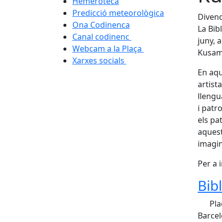
Hemeroteca
Predicció meteorològica
Divend
Ona Codinenca
La Bib
Canal codinenc
juny, 
Webcam a la Plaça
Kusama
Xarxes socials
En aqu
artist
llengu
i patr
els pa
aquest
imagin
Per a i
Bib
Pla
Barce