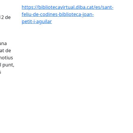
https://bibliotecavirtual.diba.cat/es/sant-
feliu-de-codines-biblioteca-joan-
12 de
petit-i-aguilar
 una
at de
 motius
l punt,
s