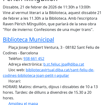
Dissabte, 21 de febrer de 2026 de 11:30h a 13:00h
Vine al vermut literari a la Biblioteca, aquest dissabte 21
de febrer a les 11.30h a la Biblioteca. Amb l'escriptora
Raven Pèrich MInguillón, que parlarà de la seva obra
"Flor de invierno: Confesiones de una mujer trans".
Biblioteca Municipal
Plaça Josep Umbert Ventura, 3 - 08182 Sant Feliu de
Codines - Barcelona
Telèfon:
938 661 452
Adreça electrònica:
b.st.feliuc.jpa@diba.cat
Lloc web:
bibliotecavirtual.diba.cat/sant-feliu-de-
codines-biblioteca-joan-petit-i-aguilar
Horari:
HORARI: Matins: dimarts, dijous i dissabtes de 10 a 13
hores. Tardes: de dilluns a divendres de 15.30 a 20
hores.
Amplieu el mapa