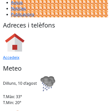
Avisos
Notícies
Publicacions
Adreces i telèfons
Accedeix
Meteo
Dilluns, 10 d’agost
D
T.Màx: 33°
T
T.Min: 20°
T