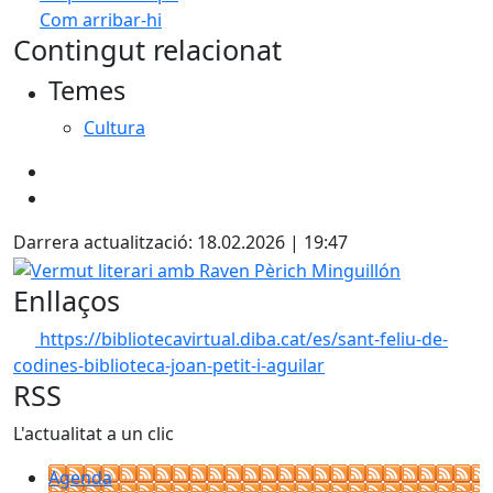
Com arribar-hi
Leaflet
| ©
OpenStreetMap
contributors
Contingut relacionat
+
Temes
−
Cultura
Darrera actualització: 18.02.2026 | 19:47
Vermut literari amb Raven Pèrich Minguillón
Enllaços
https://bibliotecavirtual.diba.cat/es/sant-feliu-de-
codines-biblioteca-joan-petit-i-aguilar
RSS
L'actualitat a un clic
Agenda