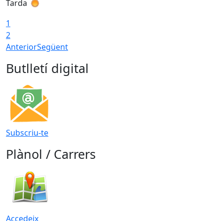
Tarda
T
1
2
Anterior
Següent
Butlletí digital
Subscriu-te
Plànol / Carrers
Accedeix