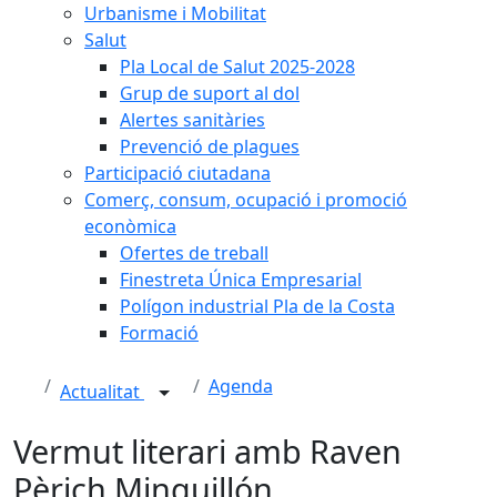
Urbanisme i Mobilitat
Salut
Pla Local de Salut 2025-2028
Grup de suport al dol
Alertes sanitàries
Prevenció de plagues
Participació ciutadana
Comerç, consum, ocupació i promoció
econòmica
Ofertes de treball
Finestreta Única Empresarial
Polígon industrial Pla de la Costa
Formació
Agenda
Actualitat
Vermut literari amb Raven
Pèrich Minguillón