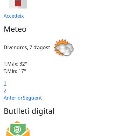
Accedeix
Meteo
Divendres, 7 d’agost
D
T.Màx: 32°
T
T.Min: 17°
T
1
T
2
Anterior
Següent
Butlletí digital