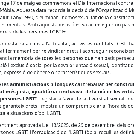
nge 17 de maig es commemora el Dia Internacional contra
I-fòbia. Aquesta data recorda la decisió de l'Organització M
Salut, l'any 1990, d'eliminar l'homosexualitat de la classificac
ies mentals. Amb aquesta decisió es va aconseguir un pas h
 drets de les persones LGBTI+.
questa data i fins a l'actualitat, activistes i entitats LGBTI h
lat fermament per reivindicar drets i aconseguir reconeixe
nt la memòria de totes les persones que han patit persecu
sió i exclusió social per la seva orientació sexual, identitat 
, expressió de gènere o característiques sexuals.
 les administracions públiques cal treballar per constru
at més justa, igualitària i inclusiva, de la mà de les entit
 persones LGBTI.
Legislar a favor de la diversitat sexual i de
 garanteix drets i mostra un compromís clar a l'hora de d
ta a situacions d'odi LGBTI.
entment aprovada Llei 13/2025, de 29 de desembre, dels dr
rsones LGBTI i l'erradicació de l'LGBTI-fòbia, recull les defin