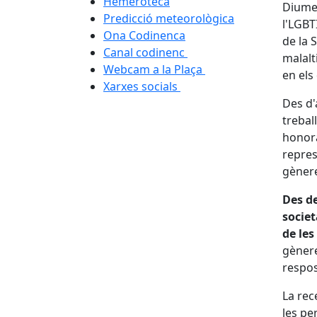
Hemeroteca
Diume
Predicció meteorològica
l'LGBT
Ona Codinenca
de la 
Canal codinenc
malalt
Webcam a la Plaça
en els
Xarxes socials
Des d'a
trebal
honora
repres
gènere
Des de
societ
de les
gènere
respos
La rec
les pe