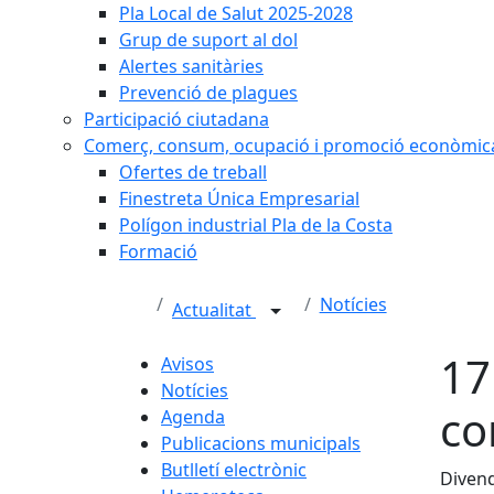
Pla Local de Salut 2025-2028
Grup de suport al dol
Alertes sanitàries
Prevenció de plagues
Participació ciutadana
Comerç, consum, ocupació i promoció econòmic
Ofertes de treball
Finestreta Única Empresarial
Polígon industrial Pla de la Costa
Formació
Notícies
Actualitat
17
Avisos
Notícies
co
Agenda
Publicacions municipals
Butlletí electrònic
Divend