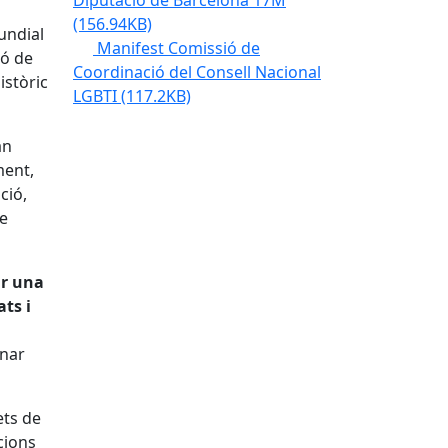
Diputació de Barcelona 17M
(156.94KB)
undial
Manifest Comissió de
ió de
Coordinació del Consell Nacional
istòric
LGBTI
(117.2KB)
an
ment,
ció,
de
ir una
ats i
onar
ets de
icions