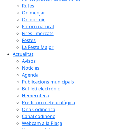
Rutes
On menjar
On dormir
Entorn natural
Fires i mercats
Festes
La Festa Major
Actualitat
Avisos
Notícies
Agenda
Publicacions municipals
Butlletí electrònic
Hemeroteca
Predicció meteorològica
Ona Codinenca
Canal codinenc
Webcam a la Plaça