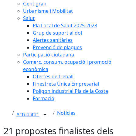
Gent gran
Urbanisme i Mobilitat
Salut
Pla Local de Salut 2025-2028
Grup de suport al dol
Alertes sanitàries
Prevenció de plagues
Participació ciutadana
Comerç, consum, ocupació i promoció
econòmica
Ofertes de treball
Finestreta Única Empresarial
Polígon industrial Pla de la Costa
Formació
Notícies
Actualitat
21 propostes finalistes dels