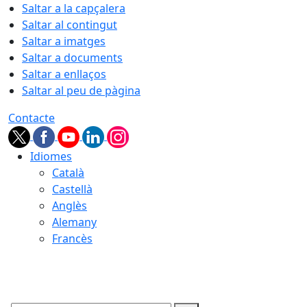
Saltar a la capçalera
Saltar al contingut
Saltar a imatges
Saltar a documents
Saltar a enllaços
Saltar al peu de pàgina
Contacte
Idiomes
Català
Castellà
Anglès
Alemany
Francès
08.08.2026 | 12:04