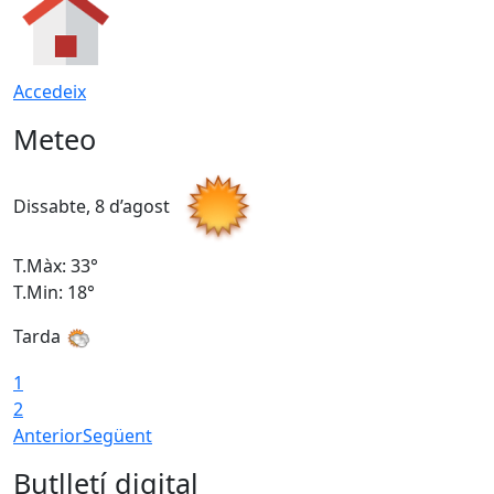
Accedeix
Meteo
Dissabte, 8 d’agost
D
T.Màx: 33°
T
T.Min: 18°
T
Tarda
1
2
Anterior
Següent
Butlletí digital