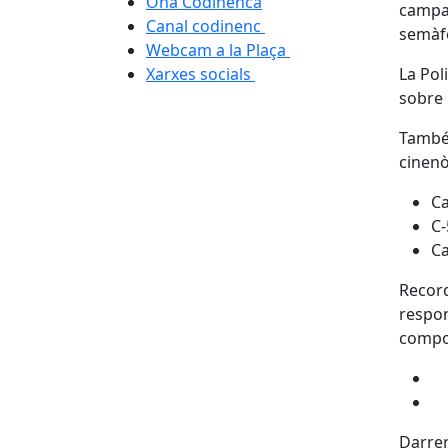
Ona Codinenca
campan
Canal codinenc
semàfor
Webcam a la Plaça
Xarxes socials
La Pol
sobre 
També 
cinenò
Ca
C-
Ca
Record
respon
compor
Darrer