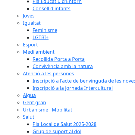
Pla Educatiu d'Entorn
Consell d'infants
Joves
Igualtat
Feminisme
LGTBI+
Esport
Medi ambient
Recollida Porta a Porta
Convivència amb la natura
Atenció a les persones
Inscripció a l'acte de benvinguda de les n
Inscripció a la Jornada Intercultural
Aigua
Gent gran
Urbanisme i Mobilitat
Salut
Pla Local de Salut 2025-2028
Grup de suport al dol