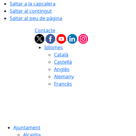
Saltar a la capçalera
Saltar al contingut
Saltar al peu de pàgina
Contacte
Idiomes
Català
Castellà
Anglès
Alemany
Francès
07.08.2026 | 05:41
Ajuntament
Alcaldia