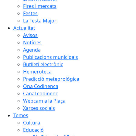
Fires i mercats
Festes
La Festa Major
Actualitat
Avisos
Notícies
Agenda
Publicacions municipals
Butlletí electrònic
Hemeroteca
Predicció meteorològica
Ona Codinenca
Canal codinenc
Webcam a la Plaça
Xarxes socials
Temes
Cultura
Educació