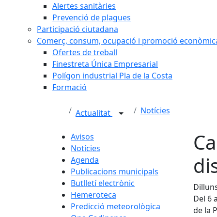
Alertes sanitàries
Prevenció de plagues
Participació ciutadana
Comerç, consum, ocupació i promoció econòmic
Ofertes de treball
Finestreta Única Empresarial
Polígon industrial Pla de la Costa
Formació
Notícies
Actualitat
Ca
Avisos
Notícies
di
Agenda
Publicacions municipals
Butlletí electrònic
Dillun
Hemeroteca
Del 6 a
Predicció meteorològica
de la 