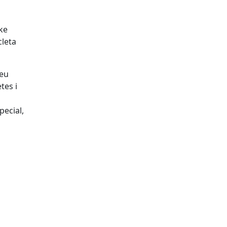
ke
cleta
reu
tes i
pecial,