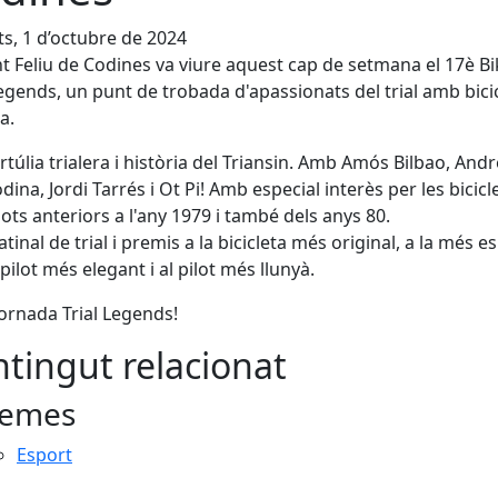
s, 1 d’octubre de 2024
t Feliu de Codines va viure aquest cap de setmana el 17è Bi
Legends, un punt de trobada d'apassionats del trial amb bici
a.
rtúlia trialera i història del Triansin. Amb Amós Bilbao, And
dina, Jordi Tarrés i Ot Pi! Amb especial interès per les bicicle
lots anteriors a l'any 1979 i també dels anys 80.
tinal de trial i premis a la bicicleta més original, a la més es
 pilot més elegant i al pilot més llunyà.
ornada Trial Legends!
tingut relacionat
emes
Esport