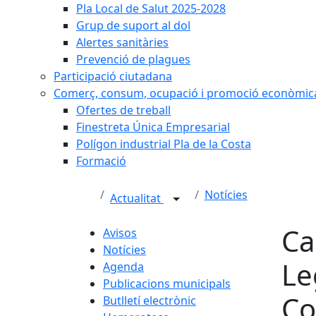
Pla Local de Salut 2025-2028
Grup de suport al dol
Alertes sanitàries
Prevenció de plagues
Participació ciutadana
Comerç, consum, ocupació i promoció econòmic
Ofertes de treball
Finestreta Única Empresarial
Polígon industrial Pla de la Costa
Formació
Notícies
Actualitat
Ca
Avisos
Notícies
Le
Agenda
Publicacions municipals
Co
Butlletí electrònic