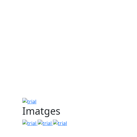
trial
Imatges
trial
trial
trial