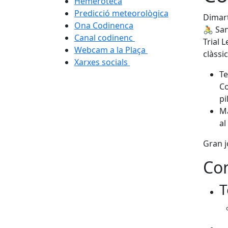
Hemeroteca
Predicció meteorològica
Dimart
Ona Codinenca
🚴 San
Canal codinenc
Trial 
Webcam a la Plaça
clàssic
Xarxes socials
Te
Co
pi
Ma
al
Gran j
Con
T