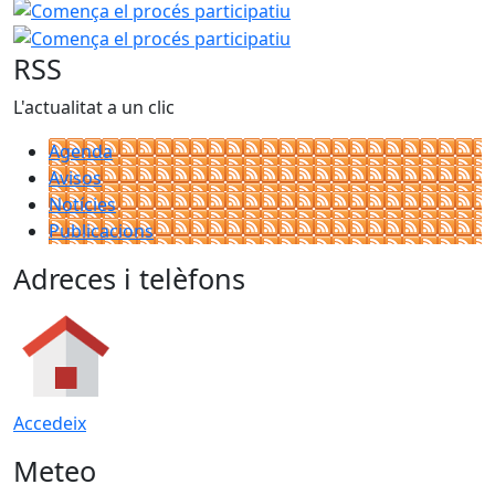
Comença el procés participatiu "Quin model de plaça vol
Comença el procés parti
RSS
L'actualitat a un clic
Agenda
Avisos
Notícies
Publicacions
Adreces i telèfons
Accedeix
Meteo