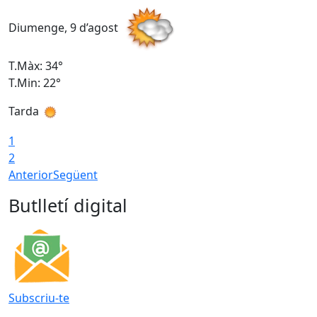
Diumenge, 9 d’agost
D
T.Màx: 34°
T
T.Min: 22°
T
Tarda
T
1
2
Anterior
Següent
Butlletí digital
Subscriu-te