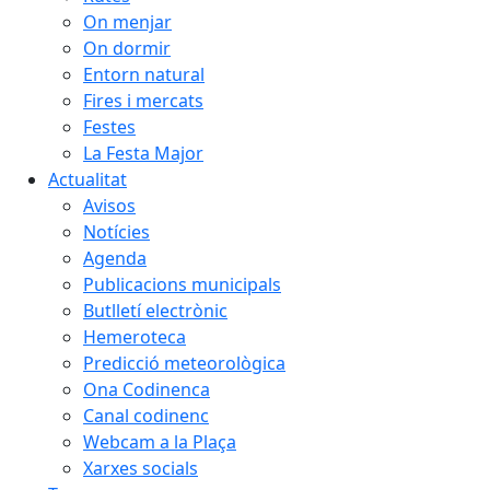
On menjar
On dormir
Entorn natural
Fires i mercats
Festes
La Festa Major
Actualitat
Avisos
Notícies
Agenda
Publicacions municipals
Butlletí electrònic
Hemeroteca
Predicció meteorològica
Ona Codinenca
Canal codinenc
Webcam a la Plaça
Xarxes socials