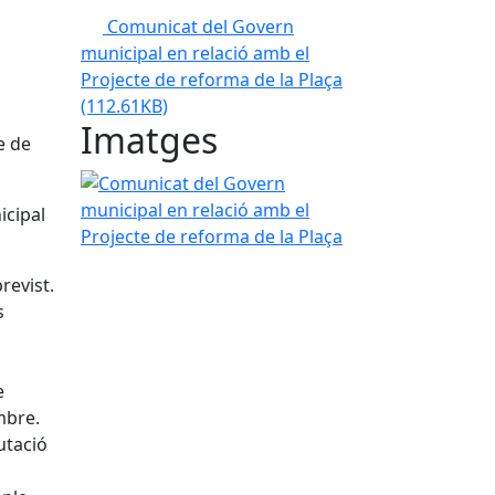
Comunicat del Govern
municipal en relació amb el
Projecte de reforma de la Plaça
(112.61KB)
Imatges
e de
Comunicat del Govern municipal en relació amb el
icipal
revist.
s
e
mbre.
utació