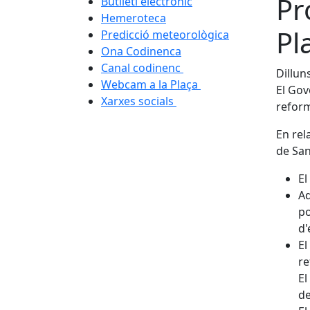
Pr
Butlletí electrònic
Hemeroteca
Pl
Predicció meteorològica
Ona Codinenca
Canal codinenc
Dillun
Webcam a la Plaça
El Gov
Xarxes socials
reform
En rel
de San
El
Aq
po
d'
El
re
El
de