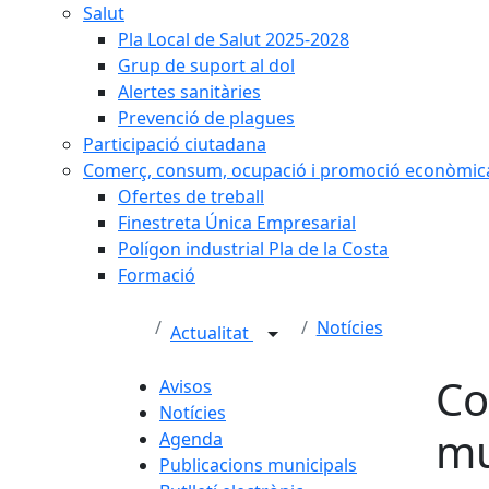
Salut
Pla Local de Salut 2025-2028
Grup de suport al dol
Alertes sanitàries
Prevenció de plagues
Participació ciutadana
Comerç, consum, ocupació i promoció econòmic
Ofertes de treball
Finestreta Única Empresarial
Polígon industrial Pla de la Costa
Formació
Notícies
Actualitat
Co
Avisos
Notícies
mu
Agenda
Publicacions municipals