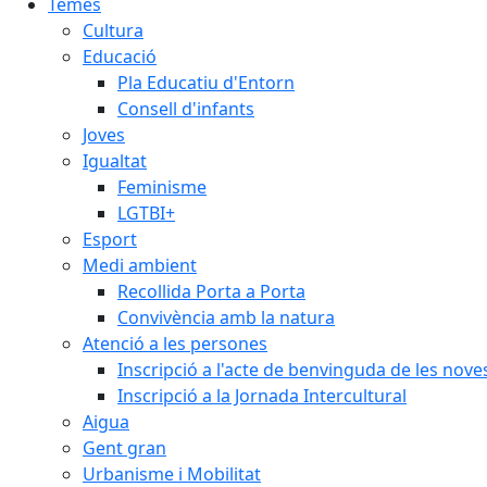
Temes
Cultura
Educació
Pla Educatiu d'Entorn
Consell d'infants
Joves
Igualtat
Feminisme
LGTBI+
Esport
Medi ambient
Recollida Porta a Porta
Convivència amb la natura
Atenció a les persones
Inscripció a l'acte de benvinguda de les n
Inscripció a la Jornada Intercultural
Aigua
Gent gran
Urbanisme i Mobilitat