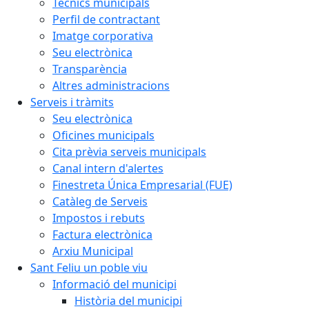
Tècnics municipals
Perfil de contractant
Imatge corporativa
Seu electrònica
Transparència
Altres administracions
Serveis i tràmits
Seu electrònica
Oficines municipals
Cita prèvia serveis municipals
Canal intern d'alertes
Finestreta Única Empresarial (FUE)
Catàleg de Serveis
Impostos i rebuts
Factura electrònica
Arxiu Municipal
Sant Feliu un poble viu
Informació del municipi
Història del municipi