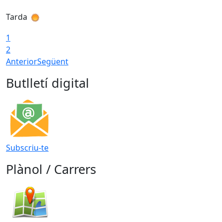
Tarda
T
1
2
Anterior
Següent
Butlletí digital
Subscriu-te
Plànol / Carrers