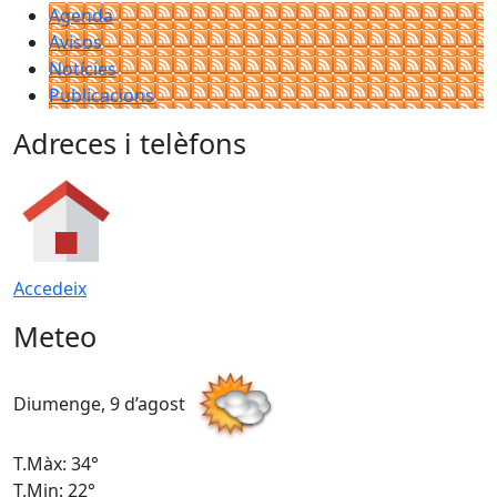
Agenda
Avisos
Notícies
Publicacions
Adreces i telèfons
Accedeix
Meteo
Diumenge, 9 d’agost
D
T.Màx: 34°
T
T.Min: 22°
T