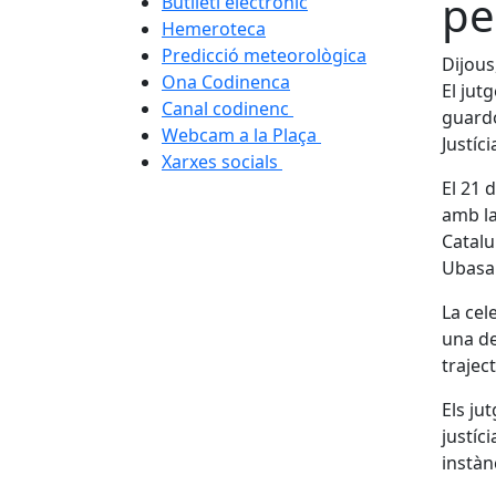
pe
Butlletí electrònic
Hemeroteca
Predicció meteorològica
Dijous
Ona Codinenca
El jut
Canal codinenc
guardo
Webcam a la Plaça
Justíc
Xarxes socials
El 21 
amb la
Catalu
Ubasar
La cel
una de
traject
Els ju
justíc
instànc