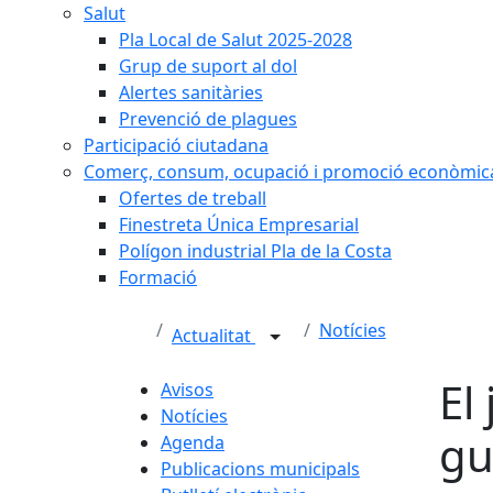
Salut
Pla Local de Salut 2025-2028
Grup de suport al dol
Alertes sanitàries
Prevenció de plagues
Participació ciutadana
Comerç, consum, ocupació i promoció econòmic
Ofertes de treball
Finestreta Única Empresarial
Polígon industrial Pla de la Costa
Formació
Notícies
Actualitat
El
Avisos
Notícies
gu
Agenda
Publicacions municipals