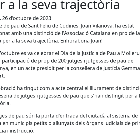
r a la seva trajectòria
, 26 d’octubre de 2023
ge de pau de Sant Feliu de Codines, Joan Vilanova, ha estat
nat amb una distinció de l'Associació Catalana en pro de la
ia per a la seva trajectòria. Enhorabona Joan!
d'octubre es va celebrar el Dia de la Justícia de Pau a Moller
 participació de prop de 200 jutges i jutgesses de pau de
nya, en un acte presidit per la consellera de Justícia Gemma
t.
ebració ha tingut com a acte central el lliurament de distinc
sena de jutges i jutgesses de pau que s'han distingit per a 
òria.
tges de pau són la porta d'entrada del ciutadà al sistema de
ia en municipis petits o allunyats dels òrgans judicials de pr
ia i instrucció.