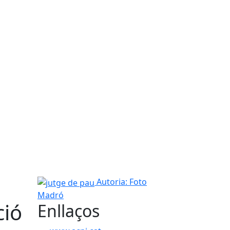
jutge de pau
Autoria: Foto
Madró
ció
Enllaços