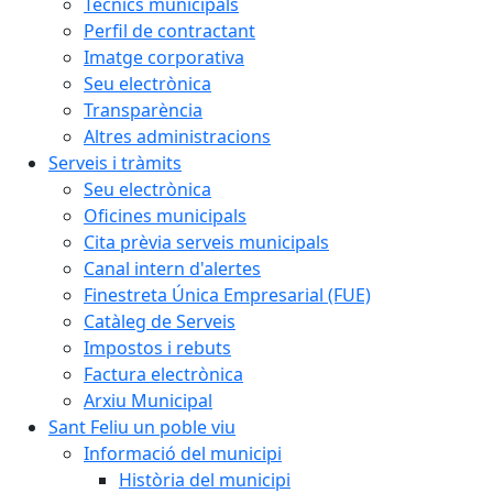
Tècnics municipals
Perfil de contractant
Imatge corporativa
Seu electrònica
Transparència
Altres administracions
Serveis i tràmits
Seu electrònica
Oficines municipals
Cita prèvia serveis municipals
Canal intern d'alertes
Finestreta Única Empresarial (FUE)
Catàleg de Serveis
Impostos i rebuts
Factura electrònica
Arxiu Municipal
Sant Feliu un poble viu
Informació del municipi
Història del municipi