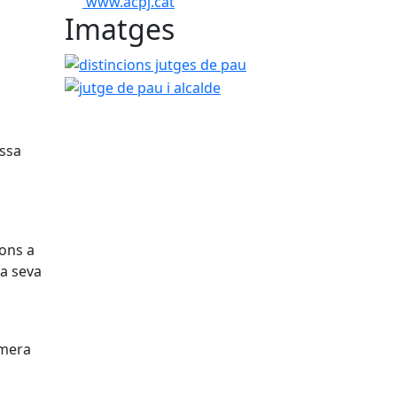
www.acpj.cat
Imatges
distincions jutges de pau
jutge de pau i alcalde
ussa
ions a
la seva
imera