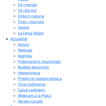
On menjar
On dormir
Entorn natural
Fires i mercats
Festes
La Festa Major
Actualitat
Avisos
Notícies
Agenda
Publicacions municipals
Butlletí electrònic
Hemeroteca
Predicció meteorològica
Ona Codinenca
Canal codinenc
Webcam a la Plaça
Xarxes socials