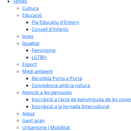
Temes
Cultura
Educació
Pla Educatiu d'Entorn
Consell d'infants
Joves
Igualtat
Feminisme
LGTBI+
Esport
Medi ambient
Recollida Porta a Porta
Convivència amb la natura
Atenció a les persones
Inscripció a l'acte de benvinguda de les n
Inscripció a la Jornada Intercultural
Aigua
Gent gran
Urbanisme i Mobilitat