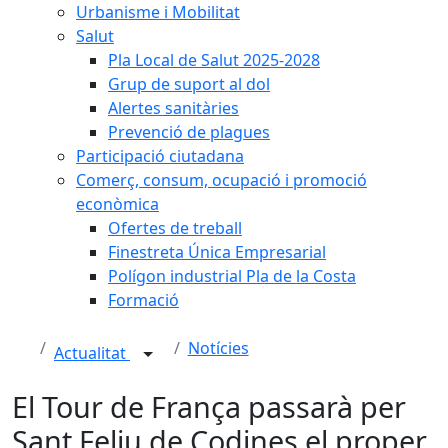
Urbanisme i Mobilitat
Salut
Pla Local de Salut 2025-2028
Grup de suport al dol
Alertes sanitàries
Prevenció de plagues
Participació ciutadana
Comerç, consum, ocupació i promoció
econòmica
Ofertes de treball
Finestreta Única Empresarial
Polígon industrial Pla de la Costa
Formació
Notícies
Actualitat
El Tour de França passarà per
Sant Feliu de Codines el proper