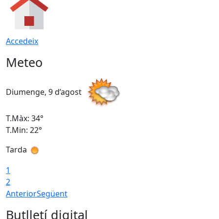
Accedeix
Meteo
Diumenge, 9 d’agost
D
T.Màx: 34°
T
T.Min: 22°
T
Tarda
T
1
2
Anterior
Següent
Butlletí digital