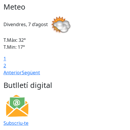
Meteo
Divendres, 7 d’agost
D
T.Màx: 32°
T
T.Min: 17°
T
1
T
2
Anterior
Següent
Butlletí digital
Subscriu-te