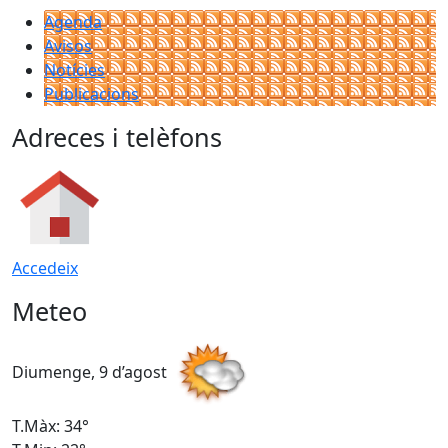
Agenda
Avisos
Notícies
Publicacions
Adreces i telèfons
Accedeix
Meteo
Diumenge, 9 d’agost
D
T.Màx: 34°
T