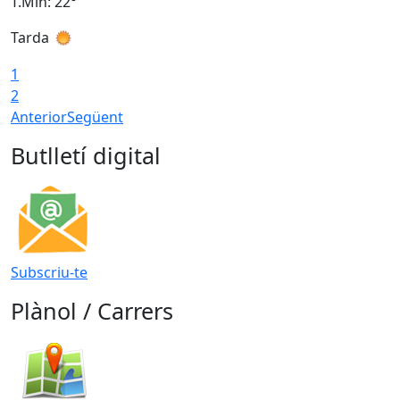
T.Min: 22°
T
Tarda
T
1
2
Anterior
Següent
Butlletí digital
Subscriu-te
Plànol / Carrers