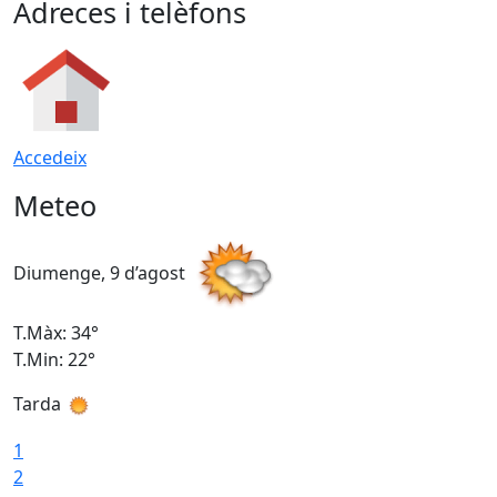
Adreces i telèfons
Accedeix
Meteo
Diumenge, 9 d’agost
D
T.Màx: 34°
T
T.Min: 22°
T
Tarda
T
1
2