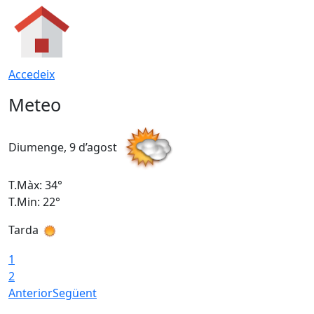
Accedeix
Meteo
Diumenge, 9 d’agost
D
T.Màx: 34°
T
T.Min: 22°
T
Tarda
T
1
2
Anterior
Següent