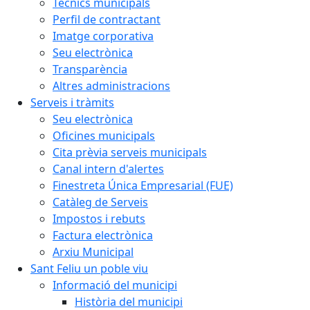
Tècnics municipals
Perfil de contractant
Imatge corporativa
Seu electrònica
Transparència
Altres administracions
Serveis i tràmits
Seu electrònica
Oficines municipals
Cita prèvia serveis municipals
Canal intern d'alertes
Finestreta Única Empresarial (FUE)
Catàleg de Serveis
Impostos i rebuts
Factura electrònica
Arxiu Municipal
Sant Feliu un poble viu
Informació del municipi
Història del municipi