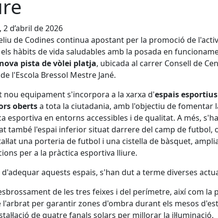
ure
, 2 d’abril de 2026
eliu de Codines continua apostant per la promoció de l'activ
 i els hàbits de vida saludables amb la posada en funcionam
nova pista de vòlei platja
, ubicada al carrer Consell de Cen
 de l'Escola Bressol Mestre Jané.
 nou equipament s'incorpora a la xarxa d'
espais esportius
ors oberts
a tota la ciutadania, amb l'objectiu de fomentar l
ca esportiva en entorns accessibles i de qualitat. A més, s'h
tat també l'espai inferior situat darrere del camp de futbol, o
tal·lat una porteria de futbol i una cistella de bàsquet, amplia
cions per a la pràctica esportiva lliure.
l d'adequar aquests espais, s'han dut a terme diverses actu
sbrossament de les tres feixes i del perímetre, així com la
 l'arbrat per garantir zones d'ombra durant els mesos d'est
stal·lació de quatre fanals solars per millorar la il·luminació.