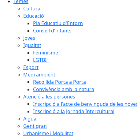
Temes
Cultura
Educació
Pla Educatiu d'Entorn
Consell d'infants
Joves
Igualtat
Feminisme
LGTBI+
Esport
Medi ambient
Recollida Porta a Porta
Convivència amb la natura
Atenció a les persones
Inscripció a l'acte de benvinguda de les n
Inscripció a la Jornada Intercultural
Aigua
Gent gran
Urbanisme i Mobilitat