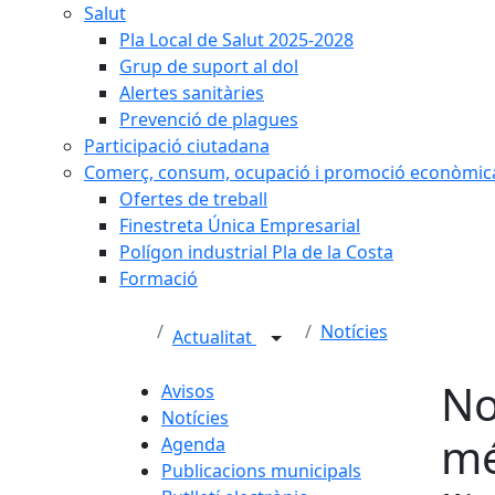
Salut
Pla Local de Salut 2025-2028
Grup de suport al dol
Alertes sanitàries
Prevenció de plagues
Participació ciutadana
Comerç, consum, ocupació i promoció econòmic
Ofertes de treball
Finestreta Única Empresarial
Polígon industrial Pla de la Costa
Formació
Notícies
Actualitat
No
Avisos
Notícies
mé
Agenda
Publicacions municipals