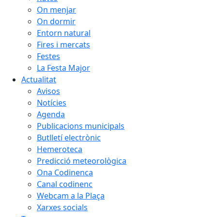
On menjar
On dormir
Entorn natural
Fires i mercats
Festes
La Festa Major
Actualitat
Avisos
Notícies
Agenda
Publicacions municipals
Butlletí electrònic
Hemeroteca
Predicció meteorològica
Ona Codinenca
Canal codinenc
Webcam a la Plaça
Xarxes socials