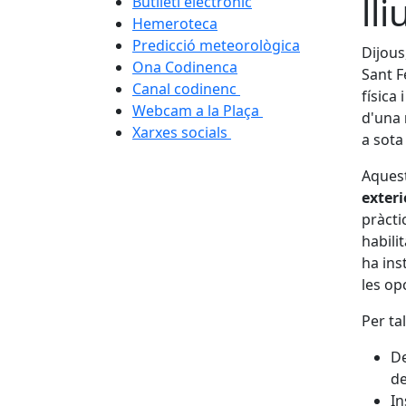
lli
Butlletí electrònic
Hemeroteca
Predicció meteorològica
Dijous
Ona Codinenca
Sant F
Canal codinenc
física
Webcam a la Plaça
d'una
Xarxes socials
a sota
Aquest
exteri
pràcti
habili
ha ins
les op
Per ta
De
de
In