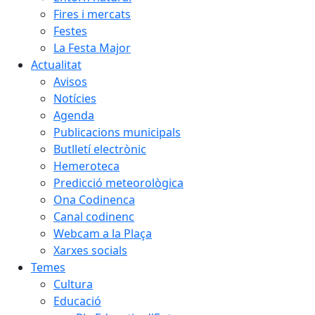
Fires i mercats
Festes
La Festa Major
Actualitat
Avisos
Notícies
Agenda
Publicacions municipals
Butlletí electrònic
Hemeroteca
Predicció meteorològica
Ona Codinenca
Canal codinenc
Webcam a la Plaça
Xarxes socials
Temes
Cultura
Educació