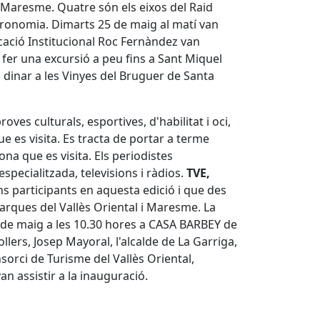
l Maresme. Quatre són els eixos del Raid
stronomia. Dimarts 25 de maig al matí van
icació Institucional Roc Fernàndez van
an fer una excursió a peu fins a Sant Miquel
 a dinar a les Vinyes del Bruguer de Santa
es culturals, esportives, d'habilitat i oci,
ue es visita. Es tracta de portar a terme
zona que es visita. Els periodistes
specialitzada, televisions i ràdios.
TVE,
s participants en aquesta edició i que des
arques del Vallès Oriental i Maresme. La
24 de maig a les 10.30 hores a CASA BARBEY de
llers, Josep Mayoral, l'alcalde de La Garriga,
nsorci de Turisme del Vallès Oriental,
n assistir a la inauguració.