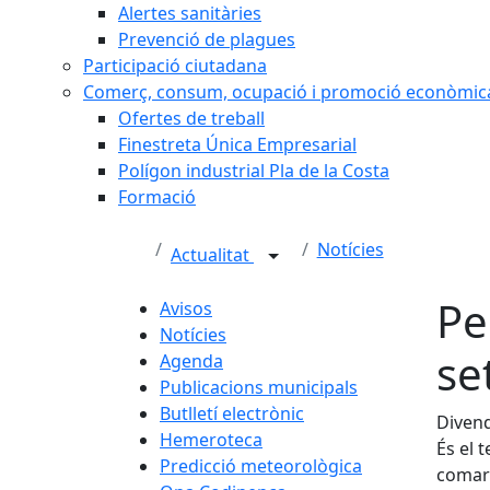
Alertes sanitàries
Prevenció de plagues
Participació ciutadana
Comerç, consum, ocupació i promoció econòmic
Ofertes de treball
Finestreta Única Empresarial
Polígon industrial Pla de la Costa
Formació
Notícies
Actualitat
Pe
Avisos
Notícies
se
Agenda
Publicacions municipals
Butlletí electrònic
Divend
Hemeroteca
És el 
Predicció meteorològica
comarq