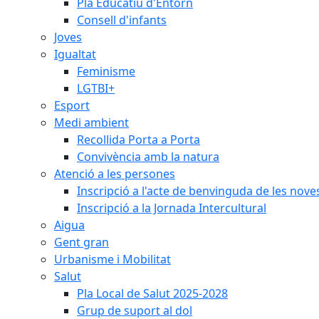
Pla Educatiu d'Entorn
Consell d'infants
Joves
Igualtat
Feminisme
LGTBI+
Esport
Medi ambient
Recollida Porta a Porta
Convivència amb la natura
Atenció a les persones
Inscripció a l'acte de benvinguda de les n
Inscripció a la Jornada Intercultural
Aigua
Gent gran
Urbanisme i Mobilitat
Salut
Pla Local de Salut 2025-2028
Grup de suport al dol