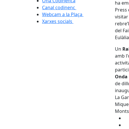
Ona Codinenca
ha emm
Canal codinenc
Press 
Webcam a la Plaça
visita
Xarxes socials
rebre’
del Fa
Eulàli
Un
Ra
amb l'
activi
partic
Onda 
de dil
inaugu
La Gar
Miquel
Montse