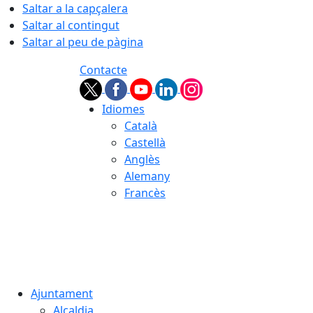
Saltar a la capçalera
Saltar al contingut
Saltar al peu de pàgina
Contacte
Idiomes
Català
Castellà
Anglès
Alemany
Francès
08.08.2026 | 07:30
Ajuntament
Alcaldia