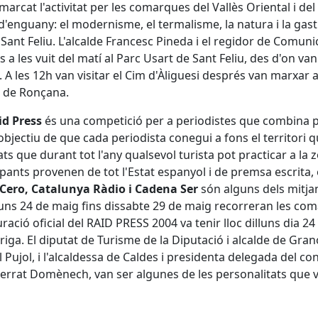
arcat l'activitat per les comarques del Vallès Oriental i de
d'enguany: el modernisme, el termalisme, la natura i la ga
r Sant Feliu. L'alcalde Francesc Pineda i el regidor de Comun
ls a les vuit del matí al Parc Usart de Sant Feliu, des d'on v
i. A les 12h van visitar el Cim d'Àliguesi després van marxar
a de Ronçana.
id Press
és una competició per a periodistes que combina prov
objectiu de que cada periodista conegui a fons el territori q
tats que durant tot l'any qualsevol turista pot practicar a la 
ipants provenen de tot l'Estat espanyol i de premsa escrita, e
Cero, Catalunya Ràdio i Cadena Ser
són alguns dels mitjan
luns 24 de maig fins dissabte 29 de maig recorreran les com
ració oficial del RAID PRESS 2004 va tenir lloc dilluns dia 
riga. El diputat de Turisme de la Diputació i alcalde de Grano
 Pujol, i l'alcaldessa de Caldes i presidenta delegada del co
rrat Domènech, van ser algunes de les personalitats que va