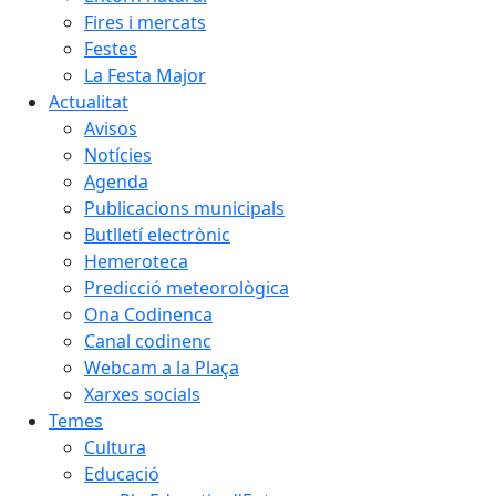
Fires i mercats
Festes
La Festa Major
Actualitat
Avisos
Notícies
Agenda
Publicacions municipals
Butlletí electrònic
Hemeroteca
Predicció meteorològica
Ona Codinenca
Canal codinenc
Webcam a la Plaça
Xarxes socials
Temes
Cultura
Educació