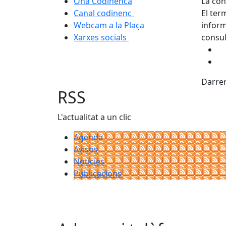
Ona Codinenca
La con
Canal codinenc
El ter
Webcam a la Plaça
inform
Xarxes socials
consu
Darrer
RSS
L'actualitat a un clic
Agenda
Avisos
Notícies
Publicacions