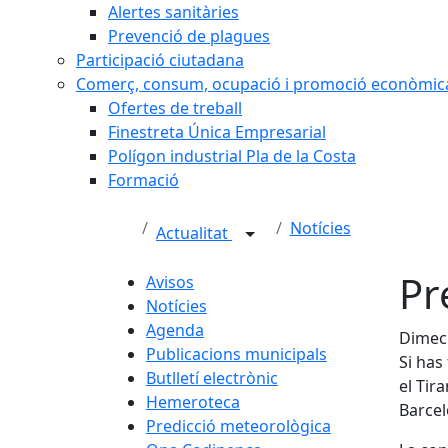
Alertes sanitàries
Prevenció de plagues
Participació ciutadana
Comerç, consum, ocupació i promoció econòmic
Ofertes de treball
Finestreta Única Empresarial
Polígon industrial Pla de la Costa
Formació
Notícies
Actualitat
Pr
Avisos
Notícies
Agenda
Dimecr
Publicacions municipals
Si has
Butlletí electrònic
el Tir
Hemeroteca
Barcel
Predicció meteorològica