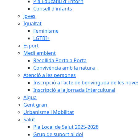
Pla Educatiu d'Entorn
Consell d'infants
Joves
Igualtat
Feminisme
LGTBI+
Esport
Medi ambient
Recollida Porta a Porta
Convivència amb la natura
Atenció a les persones
Inscripció a l'acte de benvinguda de les n
Inscripció a la Jornada Intercultural
Aigua
Gent gran
Urbanisme i Mobilitat
Salut
Pla Local de Salut 2025-2028
Grup de suport al dol