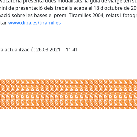
vocatòria presenta dues modalitats: la guia de viatge (en supo
mini de presentació dels treballs acaba el 18 d'octubre de 20
ació sobre les bases el premi Tiramilles 2004, relats i fotog
ltar
www.diba.es/tiramilles
a actualització: 26.03.2021 | 11:41