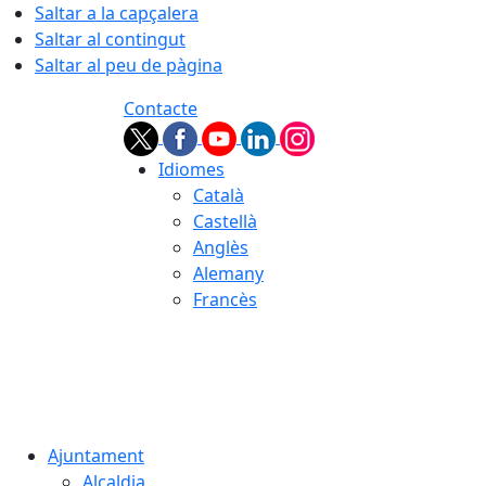
Saltar a la capçalera
Saltar al contingut
Saltar al peu de pàgina
Contacte
Idiomes
Català
Castellà
Anglès
Alemany
Francès
06.08.2026 | 12:51
Ajuntament
Alcaldia