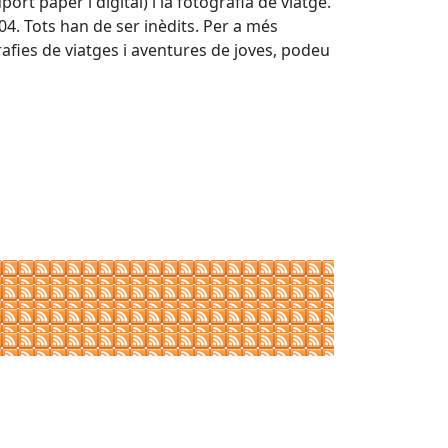
rt paper i digital) i la fotografia de viatge.
04. Tots han de ser inèdits. Per a més
rafies de viatges i aventures de joves, podeu