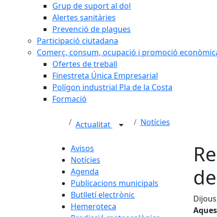
Grup de suport al dol
Alertes sanitàries
Prevenció de plagues
Participació ciutadana
Comerç, consum, ocupació i promoció econòmic
Ofertes de treball
Finestreta Única Empresarial
Polígon industrial Pla de la Costa
Formació
Notícies
Actualitat
Re
Avisos
Notícies
de
Agenda
Publicacions municipals
Butlletí electrònic
Dijous
Hemeroteca
Aquest