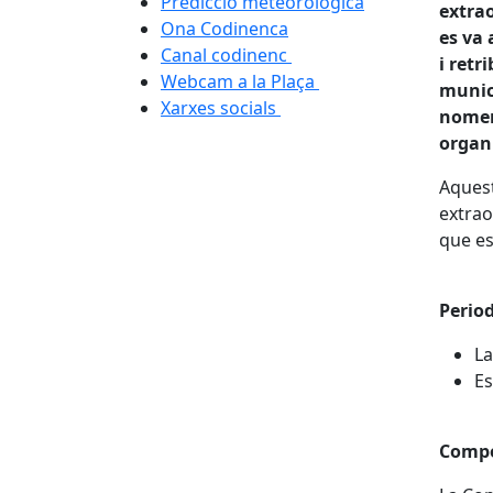
Predicció meteorològica
extrao
Ona Codinenca
es va 
Canal codinenc
i retr
Webcam a la Plaça
munici
Xarxes socials
nomen
organi
Aquest
extrao
que es
Period
La
Es
Compo