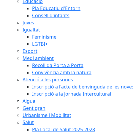
Educació
Pla Educatiu d'Entorn
Consell d'infants
Joves
Igualtat
Feminisme
LGTBI+
Esport
Medi ambient
Recollida Porta a Porta
Convivència amb la natura
Atenció a les persones
Inscripció a l'acte de benvinguda de les n
Inscripció a la Jornada Intercultural
Aigua
Gent gran
Urbanisme i Mobilitat
Salut
Pla Local de Salut 2025-2028