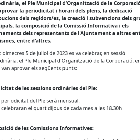
dinària, el Ple Municipal d'Organització de la Corporaci
aprovar la periodicitat i horari dels plens, la dedicació
ibucions dels regidors/es, la creació i subvencions dels g
pals, la composició de la Comissió Informativa i els
aments dels representants de l'Ajuntament a altres enti
smes, entre d'altres.
 dimecres 5 de juliol de 2023 es va celebrar, en sessió
dinària, el Ple Municipal d'Organització de la Corporació, en
 van aprovar els següents punts:
icitat de les sessions ordinàries del Ple:
 periodicitat del Ple serà mensual.
 celebraran el quart dijous de cada mes a les 18.30h
sició de les Comissions Informatives: