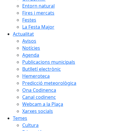
Entorn natural
Fires i mercats
Festes
La Festa Major
Actualitat
Avisos
Notícies
Agenda
Publicacions municipals
Butlletí electrònic
Hemeroteca
Predicció meteorològica
Ona Codinenca
Canal codinenc
Webcam a la Plaça
Xarxes socials
Temes
Cultura