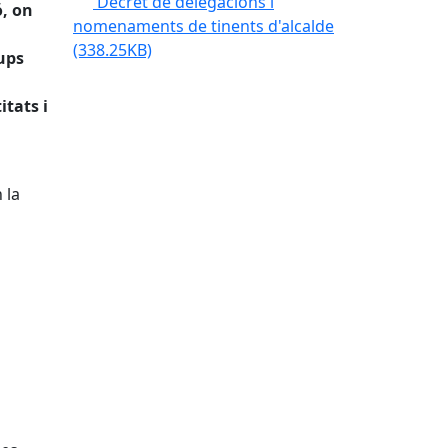
Decret de delegacions i
ó, on
nomenaments de tinents d'alcalde
(338.25KB)
rups
tats i
 la