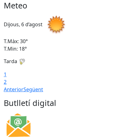
Meteo
Dijous, 6 d’agost
D
T.Màx: 30°
T
T.Min: 18°
T
Tarda
T
1
2
Anterior
Següent
Butlletí digital