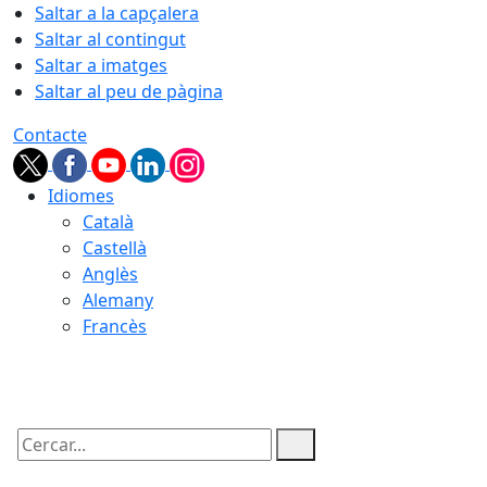
Saltar a la capçalera
Saltar al contingut
Saltar a imatges
Saltar al peu de pàgina
Contacte
Idiomes
Català
Castellà
Anglès
Alemany
Francès
07.08.2026 | 01:42
Cercar: