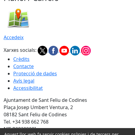
Accedeix
Xarxes socials:
Crèdits
Contacte
Protecció de dades
Avís legal
Accessibilitat
Ajuntament de Sant Feliu de Codines
Plaça Josep Umbert Ventura, 2
08182 Sant Feliu de Codines
Tel. +34 938 662 768
NIF P0820900I
Aquest lloc web fa servir cookies pròpies i de tercers per