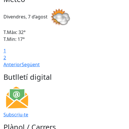
Divendres, 7 d’agost
D
T.Màx: 32°
T
T.Min: 17°
T
1
T
2
Anterior
Següent
Butlletí digital
Subscriu-te
Plànol / Carrers