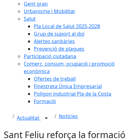
Gent gran
Urbanisme i Mobilitat
Salut
Pla Local de Salut 2025-2028
Grup de suport al dol
Alertes sanitàries
Prevenció de plagues
Participació ciutadana
Comerç, consum, ocupació i promoció
econòmica
Ofertes de treball
Finestreta Única Empresarial
Polígon industrial Pla de la Costa
Formació
Notícies
Actualitat
Sant Feliu reforça la formació