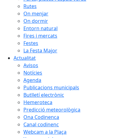
Rutes
On menjar
On dormir
Entorn natural
Fires i mercats
Festes
La Festa Major
Actualitat
Avisos
Notícies
Agenda
Publicacions municipals
Butlletí electrònic
Hemeroteca
Predicció meteorològica
Ona Codinenca
Canal codinenc
Webcam a la Plaça