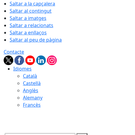
Saltar a la capçalera
Saltar al contingut
Saltar a imatges
Saltar a relacionats
Saltar a enllaços
Saltar al peu de pàgina
Contacte
Idiomes
Català
Castellà
Anglès
Alemany
Francès
06.08.2026 | 18:06