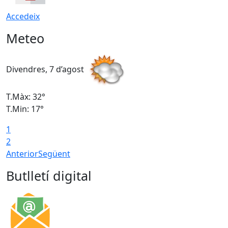
Accedeix
Meteo
Divendres, 7 d’agost
D
T.Màx: 32°
T
T.Min: 17°
T
1
T
2
Anterior
Següent
Butlletí digital