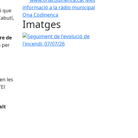
www.onacodinenca.cat
Més
informació a la ràdio municipal
i que
Ona Codinenca
Cabutí,
Imatges
Seguiment de l'evolució de l'incendi: 07/07/26
re de
a per
 en les
'El
alt