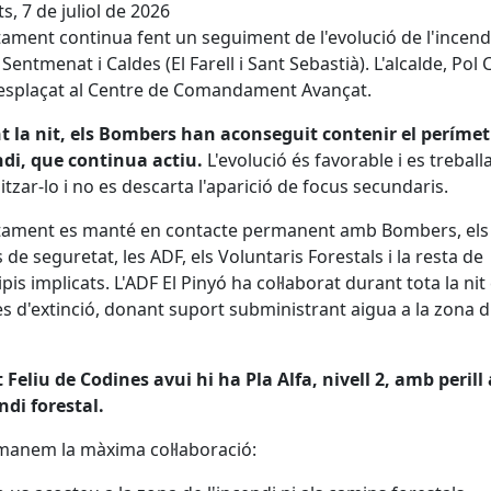
s, 7 de juliol de 2026
tament continua fent un seguiment de l'evolució de l'incend
 Sentmenat i Caldes (El Farell i Sant Sebastià). L'alcalde, Pol 
esplaçat al Centre de Comandament Avançat.
 la nit, els Bombers han aconseguit contenir el perímet
ndi, que continua actiu.
L'evolució és favorable i es treball
litzar-lo i no es descarta l'aparició de focus secundaris.
ntament es manté en contacte permanent amb Bombers, els
 de seguretat, les ADF, els Voluntaris Forestals i la resta de
pis implicats. L'ADF El Pinyó ha col·laborat durant tota la nit
s d'extinció, donant suport subministrant aigua a la zona d
 Feliu de Codines avui hi ha Pla Alfa, nivell 2, amb perill 
ndi forestal.
anem la màxima col·laboració: