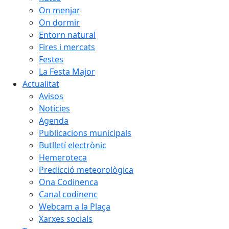
On menjar
On dormir
Entorn natural
Fires i mercats
Festes
La Festa Major
Actualitat
Avisos
Notícies
Agenda
Publicacions municipals
Butlletí electrònic
Hemeroteca
Predicció meteorològica
Ona Codinenca
Canal codinenc
Webcam a la Plaça
Xarxes socials