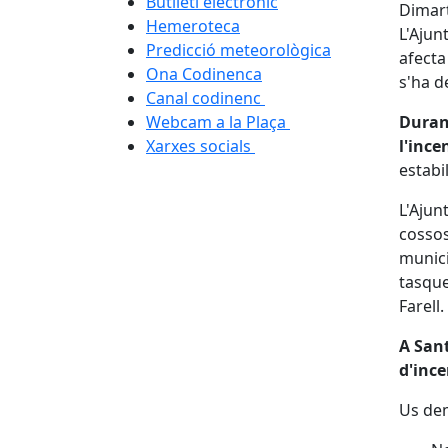
Butlletí electrònic
Dimart
Hemeroteca
L'Ajun
Predicció meteorològica
afecta
Ona Codinenca
s'ha d
Canal codinenc
Webcam a la Plaça
Durant
Xarxes socials
l'ince
estabi
L'Aju
cossos
munici
tasque
Farell.
A Sant
d'ince
Us dem