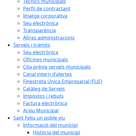
Tècnics municipals
Perfil de contractant
Imatge corporativa
Seu electrònica
Transparència
Altres administracions
Serveis i tràmits
Seu electrònica
Oficines municipals
Cita prèvia serveis municipals
Canal intern d'alertes
Finestreta Única Empresarial (FUE)
Catàleg de Serveis
Impostos i rebuts
Factura electrònica
Arxiu Municipal
Sant Feliu un poble viu
Informació del municipi
Història del municipi