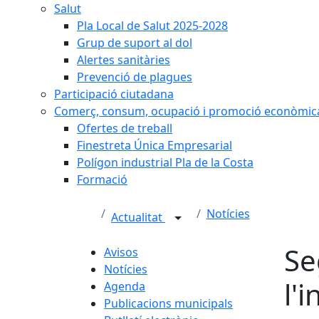
Salut
Pla Local de Salut 2025-2028
Grup de suport al dol
Alertes sanitàries
Prevenció de plagues
Participació ciutadana
Comerç, consum, ocupació i promoció econòmic
Ofertes de treball
Finestreta Única Empresarial
Polígon industrial Pla de la Costa
Formació
Notícies
Actualitat
Se
Avisos
Notícies
l'
Agenda
Publicacions municipals