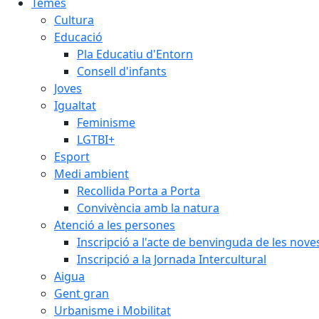
Temes
Cultura
Educació
Pla Educatiu d'Entorn
Consell d'infants
Joves
Igualtat
Feminisme
LGTBI+
Esport
Medi ambient
Recollida Porta a Porta
Convivència amb la natura
Atenció a les persones
Inscripció a l'acte de benvinguda de les n
Inscripció a la Jornada Intercultural
Aigua
Gent gran
Urbanisme i Mobilitat